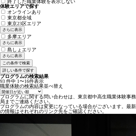
終了した職業体験を表示しない
体験エリアで探す
オンラインあり
東京都全域
東京23区エリア
さらに表示
多摩エリア
さらに表示
島しょエリア
さらに表示
詳しい条件で探す
プログラムの検索結果
93
件中
1〜16件表示
職業体験の検索結果
並べ替え
プログラムに関する問い合わせは、東京都中高生職業体験事務
局までご連絡ください。
プログラムの内容は変更になっている場合がございます。最新
の情報はそれぞれのリンク先をご確認ください。