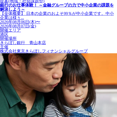
提案(地域・社会課題型)
銀行のお仕事体験！ ～金融グループの力で中小企業の課題を
解決しよう～
【全体概要】 日本の企業のおよそ99％が中小企業です。中小
企業は様々...
2026年08月06日(木)〜
2026年08月07日(金)
開催エリア
港区
開催場所
きらぼし銀行 青山本店
主催
株式会社東京きらぼしフィナンシャルグループ