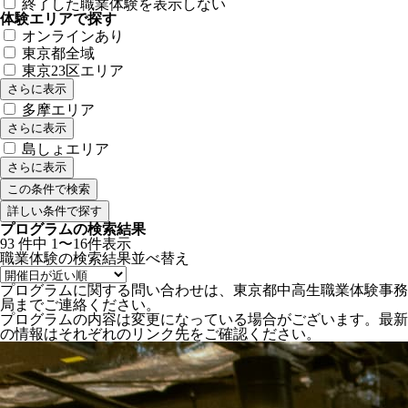
終了した職業体験を表示しない
体験エリアで探す
オンラインあり
東京都全域
東京23区エリア
さらに表示
多摩エリア
さらに表示
島しょエリア
さらに表示
詳しい条件で探す
プログラムの検索結果
93
件中
1〜16件表示
職業体験の検索結果
並べ替え
プログラムに関する問い合わせは、東京都中高生職業体験事務
局までご連絡ください。
プログラムの内容は変更になっている場合がございます。最新
の情報はそれぞれのリンク先をご確認ください。