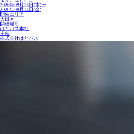
2026年08月13日(木)〜
2026年08月14日(金)
開催エリア
大田区
開催場所
はとバス本社
主催
株式会社はとバス