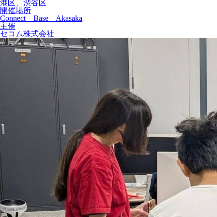
港区、渋谷区
開催場所
Connect Base Akasaka
主催
セコム株式会社