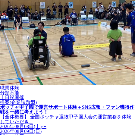
職業体験
分類不能
土日祝開催
提案(企業課題型)
ボッチャ甲子園で運営サポート体験＋SNS広報・ファン獲得作
戦を一緒に考えよう！
【全体概要】 全国ボッチャ選抜甲子園大会の運営業務を体験
していただき...
2026年08月08日(土)〜
2026年08月09日(日)