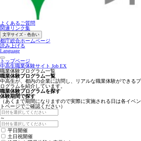
よくあるご質問
関連リンク集
文字サイズ・色合い
都庁総合ホームページ
読み上げる
Language
トップページ
中高生職業体験サイト Job EX
職業体験プログラム一覧
職業体験プログラム一覧
中高生が、都内の企業に訪問し、リアルな職業体験ができるプ
ログラムを紹介しています。
職業体験プログラムを探す
体験期間で探す
（あくまで期間になりますので実際に実施される日は各イベン
トページでご確認ください）
～
平日開催
土日祝開催