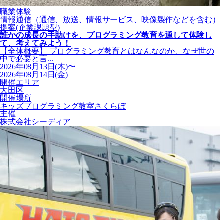
職業体験
情報通信（通信、放送、情報サービス、映像製作などを含む）
提案(企業課題型)
誰かの成長の手助けを、プログラミング教育を通して体験し
て、考えてみよう！
【全体概要】 プログラミング教育とはなんなのか、なぜ世の
中で必要と言...
2026年08月13日(木)〜
2026年08月14日(金)
開催エリア
大田区
開催場所
キッズプログラミング教室さくらぼ
主催
株式会社シーディア