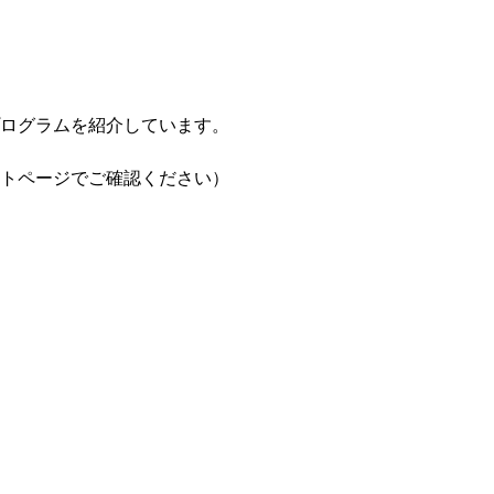
ログラムを紹介しています。
トページでご確認ください）