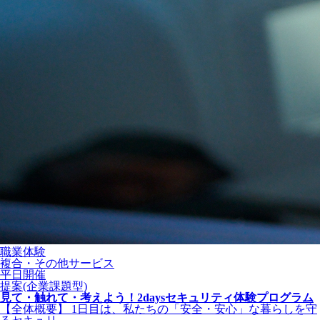
職業体験
複合・その他サービス
平日開催
提案(企業課題型)
見て・触れて・考えよう！2daysセキュリティ体験プログラム
【全体概要】 1日目は、私たちの「安全・安心」な暮らしを守