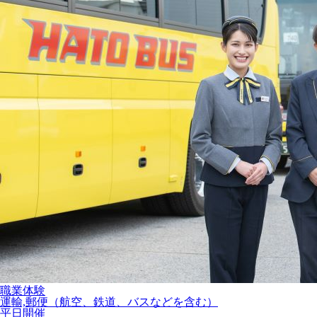
職業体験
運輸,郵便（航空、鉄道、バスなどを含む）
平日開催