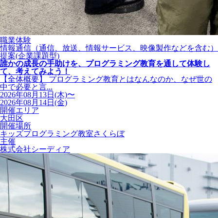
職業体験
情報通信（通信、放送、情報サービス、映像製作などを含む）
提案(企業課題型)
誰かの成長の手助けを、プログラミング教育を通して体験し
て、考えてみよう！
【全体概要】 プログラミング教育とはなんなのか、なぜ世の
中で必要と言...
2026年08月13日(木)〜
2026年08月14日(金)
開催エリア
大田区
開催場所
キッズプログラミング教室さくらぼ
主催
株式会社シーディア