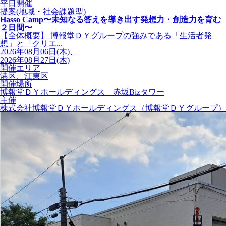
平日開催
提案(地域・社会課題型)
Hasso Camp〜未知なる答えを導き出す発想力・創造力を育む
２日間〜
【全体概要】 博報堂ＤＹグループの強みである「生活者発
想」と「クリエ...
2026年08月06日(木)、
2026年08月27日(木)
開催エリア
港区、江東区
開催場所
博報堂ＤＹホールディングス 赤坂Bizタワー
主催
株式会社博報堂ＤＹホールディングス（博報堂ＤＹグループ）