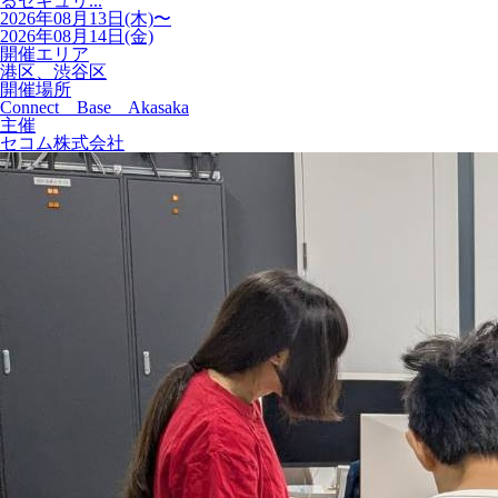
るセキュリ...
2026年08月13日(木)〜
2026年08月14日(金)
開催エリア
港区、渋谷区
開催場所
Connect Base Akasaka
主催
セコム株式会社