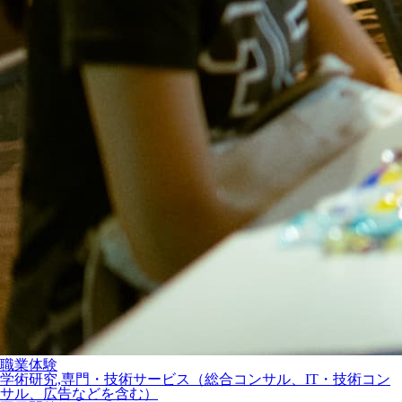
職業体験
学術研究,専門・技術サービス（総合コンサル、IT・技術コン
サル、広告などを含む）