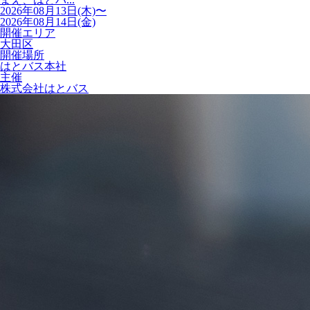
2026年08月13日(木)〜
2026年08月14日(金)
開催エリア
大田区
開催場所
はとバス本社
主催
株式会社はとバス