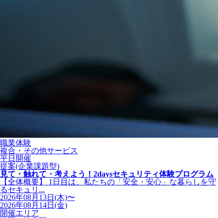
職業体験
複合・その他サービス
平日開催
提案(企業課題型)
見て・触れて・考えよう！2daysセキュリティ体験プログラム
【全体概要】 1日目は、私たちの「安全・安心」な暮らしを守
るセキュリ...
2026年08月13日(木)〜
2026年08月14日(金)
開催エリア