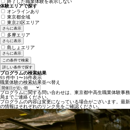
終了した職業体験を表示しない
体験エリアで探す
オンラインあり
東京都全域
東京23区エリア
さらに表示
多摩エリア
さらに表示
島しょエリア
さらに表示
詳しい条件で探す
プログラムの検索結果
93
件中
1〜16件表示
職業体験の検索結果
並べ替え
プログラムに関する問い合わせは、東京都中高生職業体験事務
局までご連絡ください。
プログラムの内容は変更になっている場合がございます。最新
の情報はそれぞれのリンク先をご確認ください。