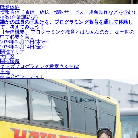
職業体験
情報通信（通信、放送、情報サービス、映像製作などを含む）
提案(企業課題型)
誰かの成長の手助けを、プログラミング教育を通して体験し
て、考えてみよう！
【全体概要】 プログラミング教育とはなんなのか、なぜ世の
中で必要と言...
2026年08月13日(木)〜
2026年08月14日(金)
開催エリア
大田区
開催場所
キッズプログラミング教室さくらぼ
主催
株式会社シーディア