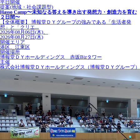
平日開催
提案(地域・社会課題型)
Hasso Camp〜未知なる答えを導き出す発想力・創造力を育む
２日間〜
【全体概要】 博報堂ＤＹグループの強みである「生活者発
想」と「クリエ...
2026年08月06日(木)、
2026年08月27日(木)
開催エリア
港区、江東区
開催場所
博報堂ＤＹホールディングス 赤坂Bizタワー
主催
株式会社博報堂ＤＹホールディングス（博報堂ＤＹグループ）