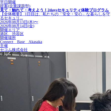
平日開催
提案(企業課題型)
見て・触れて・考えよう！2daysセキュリティ体験プログラム
【全体概要】 1日目は、私たちの「安全・安心」な暮らしを守
るセキュリ...
2026年08月13日(木)〜
2026年08月14日(金)
開催エリア
港区、渋谷区
開催場所
Connect Base Akasaka
主催
セコム株式会社