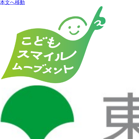
本文へ移動