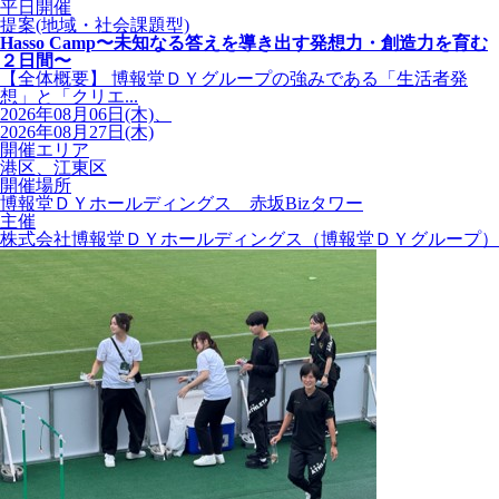
平日開催
提案(地域・社会課題型)
Hasso Camp〜未知なる答えを導き出す発想力・創造力を育む
２日間〜
【全体概要】 博報堂ＤＹグループの強みである「生活者発
想」と「クリエ...
2026年08月06日(木)、
2026年08月27日(木)
開催エリア
港区、江東区
開催場所
博報堂ＤＹホールディングス 赤坂Bizタワー
主催
株式会社博報堂ＤＹホールディングス（博報堂ＤＹグループ）