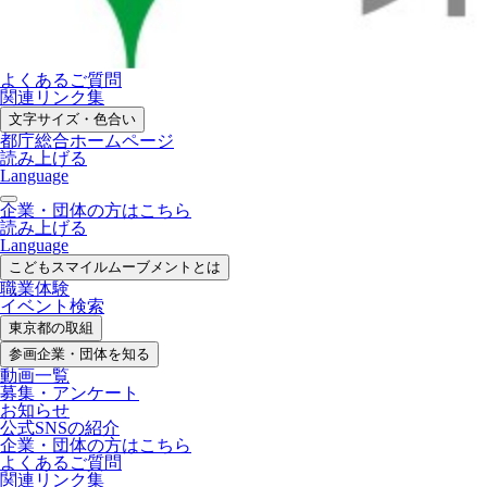
よくあるご質問
関連リンク集
文字サイズ・色合い
都庁総合ホームページ
読み上げる
Language
企業・団体の方はこちら
読み上げる
Language
こどもスマイル
ムーブメントとは
職業体験
イベント検索
東京都の取組
参画企業・
団体を知る
動画一覧
募集・
アンケート
お知らせ
公式SNS
の紹介
企業・団体の方
はこちら
よくあるご質問
関連リンク集