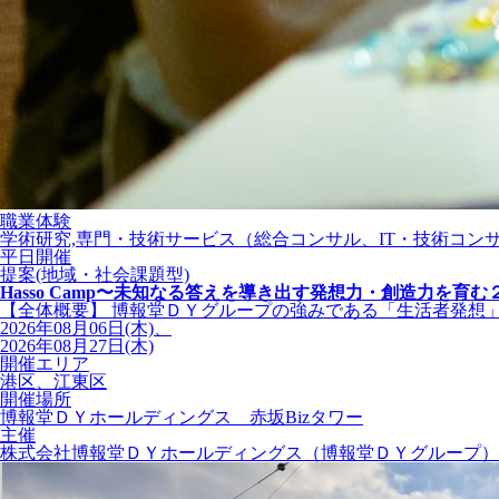
職業体験
学術研究,専門・技術サービス（総合コンサル、IT・技術コン
平日開催
提案(地域・社会課題型)
Hasso Camp〜未知なる答えを導き出す発想力・創造力を育む
【全体概要】 博報堂ＤＹグループの強みである「生活者発想」と
2026年08月06日(木)、
2026年08月27日(木)
開催エリア
港区、江東区
開催場所
博報堂ＤＹホールディングス 赤坂Bizタワー
主催
株式会社博報堂ＤＹホールディングス（博報堂ＤＹグループ）