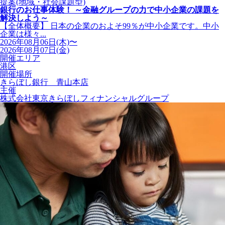
提案(地域・社会課題型)
銀行のお仕事体験！ ～金融グループの力で中小企業の課題を
解決しよう～
【全体概要】 日本の企業のおよそ99％が中小企業です。中小
企業は様々...
2026年08月06日(木)〜
2026年08月07日(金)
開催エリア
港区
開催場所
きらぼし銀行 青山本店
主催
株式会社東京きらぼしフィナンシャルグループ