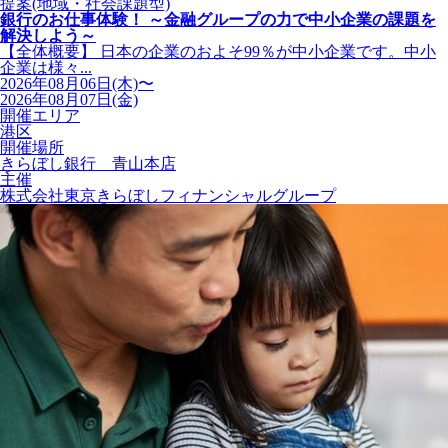
提案(地域・社会課題型)
銀行のお仕事体験！ ～金融グループの力で中小企業の課題を
解決しよう～
【全体概要】 日本の企業のおよそ99％が中小企業です。中小
企業は様々...
2026年08月06日(木)〜
2026年08月07日(金)
開催エリア
港区
開催場所
きらぼし銀行 青山本店
主催
株式会社東京きらぼしフィナンシャルグループ