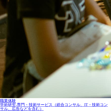
職業体験
学術研究,専門・技術サービス（総合コンサル、IT・技術コン
サル、広告などを含む）