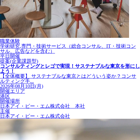
職業体験
学術研究,専門・技術サービス（総合コンサル、IT・技術コン
サル、広告などを含む）
平日開催
提案(企業課題型)
コンサルティングとレゴで実現！サステナブルな東京を形にし
よう！
【全体概要】 サステナブルな東京とはどういう姿か？コンサ
ルティング手...
2026年08月10日(月)
開催エリア
港区
開催場所
日本アイ・ビー・エム株式会社 本社
主催
日本アイ・ビー・エム株式会社