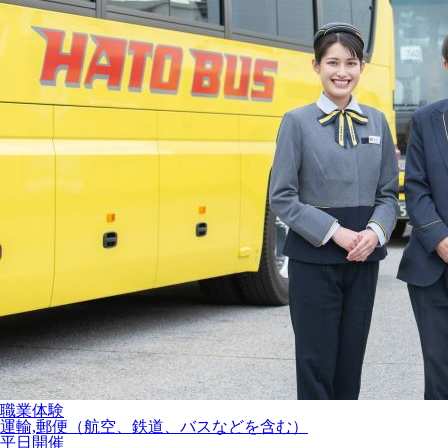
職業体験
運輸,郵便（航空、鉄道、バスなどを含む）
平日開催