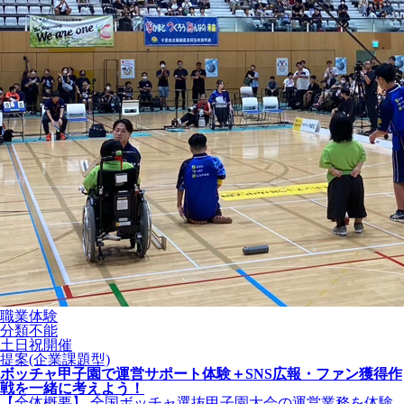
職業体験
分類不能
土日祝開催
提案(企業課題型)
ボッチャ甲子園で運営サポート体験＋SNS広報・ファン獲得作
戦を一緒に考えよう！
【全体概要】 全国ボッチャ選抜甲子園大会の運営業務を体験