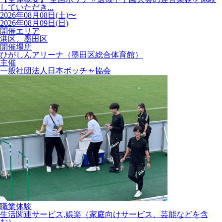
していただき...
2026年08月08日(土)〜
2026年08月09日(日)
開催エリア
港区、墨田区
開催場所
ひがしんアリーナ（墨田区総合体育館）
主催
一般社団法人日本ボッチャ協会
職業体験
生活関連サービス,娯楽（家庭向けサービス、芸能などを含