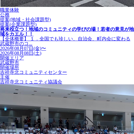
職業体験
公務
提案(地域・社会課題型)
提案(企業課題型)
将来役立つ！地域のコミュニティの学びの場！若者の意見が地
域をカエル！！
【全体概要】 １．全国でも珍しい、自治会、町内会に変わる
武蔵野市のコ...
2026年08月07日(金)〜
2026年08月08日(土)
開催エリア
武蔵野市
開催場所
吉祥寺北コミュニティセンター
主催
吉祥寺北コミュニティ協議会