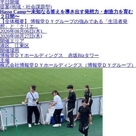
平日開催
提案(地域・社会課題型)
Hasso Camp〜未知なる答えを導き出す発想力・創造力を育む
２日間〜
【全体概要】 博報堂ＤＹグループの強みである「生活者発
想」と「クリエ...
2026年08月06日(木)、
2026年08月27日(木)
開催エリア
港区、江東区
開催場所
博報堂ＤＹホールディングス 赤坂Bizタワー
主催
株式会社博報堂ＤＹホールディングス（博報堂ＤＹグループ）