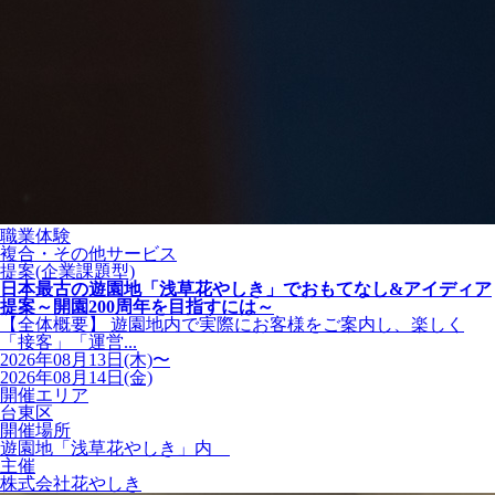
職業体験
複合・その他サービス
提案(企業課題型)
日本最古の遊園地「浅草花やしき」でおもてなし&アイディア
提案～開園200周年を目指すには～
【全体概要】 遊園地内で実際にお客様をご案内し、楽しく
「接客」「運営...
2026年08月13日(木)〜
2026年08月14日(金)
開催エリア
台東区
開催場所
遊園地「浅草花やしき」内
主催
株式会社花やしき