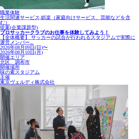
職業体験
生活関連サービス,娯楽（家庭向けサービス、芸能などを含
む）
提案(企業課題型)
プロサッカークラブのお仕事を体験してみよう！
【全体概要】 サッカーの試合が行われるスタジアムで実際に
運営メンバー...
2026年08月09日(日)〜
2026年08月10日(月)
開催エリア
北区、調布市
開催場所
味の素スタジアム
主催
東京ヴェルディ株式会社