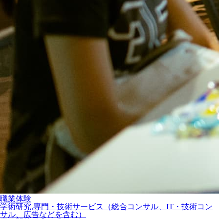
職業体験
学術研究,専門・技術サービス（総合コンサル、IT・技術コン
サル、広告などを含む）