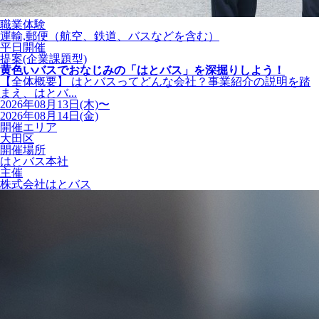
職業体験
運輸,郵便（航空、鉄道、バスなどを含む）
平日開催
提案(企業課題型)
黄色いバスでおなじみの「はとバス」を深掘りしよう！
【全体概要】 はとバスってどんな会社？事業紹介の説明を踏
まえ、はとバ...
2026年08月13日(木)〜
2026年08月14日(金)
開催エリア
大田区
開催場所
はとバス本社
主催
株式会社はとバス