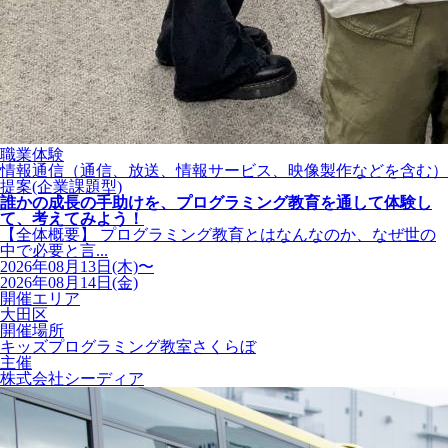
職業体験
情報通信（通信、放送、情報サービス、映像製作などを含む）
提案(企業課題型)
誰かの成長の手助けを、プログラミング教育を通して体験し
て、考えてみよう！
【全体概要】 プログラミング教育とはなんなのか、なぜ世の
中で必要と言...
2026年08月13日(木)〜
2026年08月14日(金)
開催エリア
大田区
開催場所
キッズプログラミング教室さくらぼ
主催
株式会社シーディア