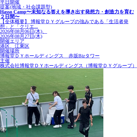
平日開催
提案(地域・社会課題型)
Hasso Camp〜未知なる答えを導き出す発想力・創造力を育む
２日間〜
【全体概要】 博報堂ＤＹグループの強みである「生活者発
想」と「クリエ...
2026年08月06日(木)、
2026年08月27日(木)
開催エリア
港区、江東区
開催場所
博報堂ＤＹホールディングス 赤坂Bizタワー
主催
株式会社博報堂ＤＹホールディングス（博報堂ＤＹグループ）