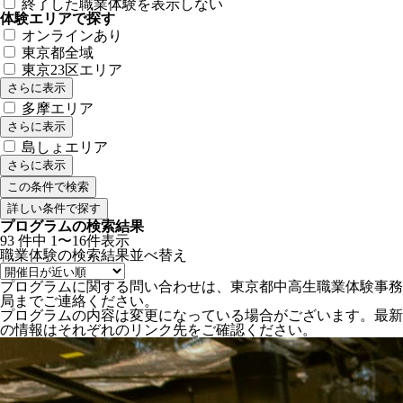
終了した職業体験を表示しない
体験エリアで探す
オンラインあり
東京都全域
東京23区エリア
さらに表示
多摩エリア
さらに表示
島しょエリア
さらに表示
詳しい条件で探す
プログラムの検索結果
93
件中
1〜16件表示
職業体験の検索結果
並べ替え
プログラムに関する問い合わせは、東京都中高生職業体験事務
局までご連絡ください。
プログラムの内容は変更になっている場合がございます。最新
の情報はそれぞれのリンク先をご確認ください。