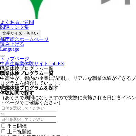
よくあるご質問
関連リンク集
文字サイズ・色合い
都庁総合ホームページ
読み上げる
Language
トップページ
中高生職業体験サイト Job EX
職業体験プログラム一覧
職業体験プログラム一覧
中高生が、都内の企業に訪問し、リアルな職業体験ができるプ
ログラムを紹介しています。
職業体験プログラムを探す
体験期間で探す
（あくまで期間になりますので実際に実施される日は各イベン
トページでご確認ください）
～
平日開催
土日祝開催