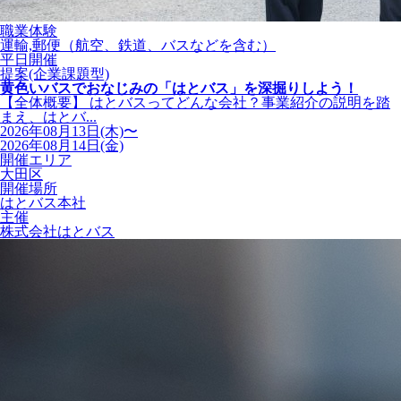
職業体験
運輸,郵便（航空、鉄道、バスなどを含む）
平日開催
提案(企業課題型)
黄色いバスでおなじみの「はとバス」を深掘りしよう！
【全体概要】 はとバスってどんな会社？事業紹介の説明を踏
まえ、はとバ...
2026年08月13日(木)〜
2026年08月14日(金)
開催エリア
大田区
開催場所
はとバス本社
主催
株式会社はとバス