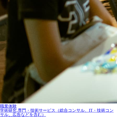
職業体験
学術研究,専門・技術サービス（総合コンサル、IT・技術コン
サル、広告などを含む）