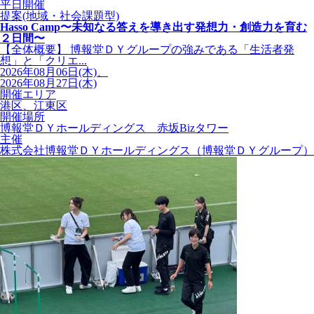
平日開催
提案(地域・社会課題型)
Hasso Camp〜未知なる答えを導き出す発想力・創造力を育む
２日間〜
【全体概要】 博報堂ＤＹグループの強みである「生活者発
想」と「クリエ...
2026年08月06日(木)、
2026年08月27日(木)
開催エリア
港区、江東区
開催場所
博報堂ＤＹホールディングス 赤坂Bizタワー
主催
株式会社博報堂ＤＹホールディングス（博報堂ＤＹグループ）