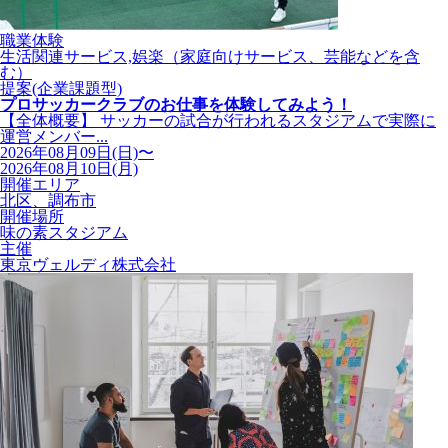
職業体験
生活関連サービス,娯楽（家庭向けサービス、芸能などを含
む）
提案(企業課題型)
プロサッカークラブのお仕事を体験してみよう！
【全体概要】 サッカーの試合が行われるスタジアムで実際に
運営メンバー...
2026年08月09日(日)〜
2026年08月10日(月)
開催エリア
北区、調布市
開催場所
味の素スタジアム
主催
東京ヴェルディ株式会社