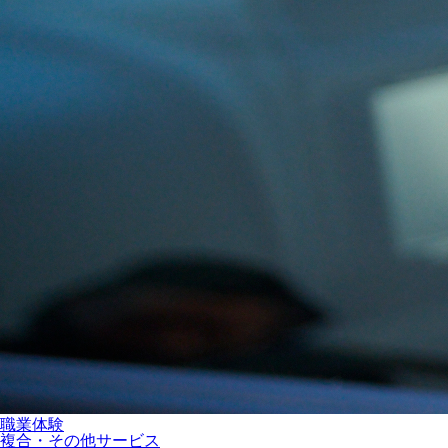
職業体験
複合・その他サービス