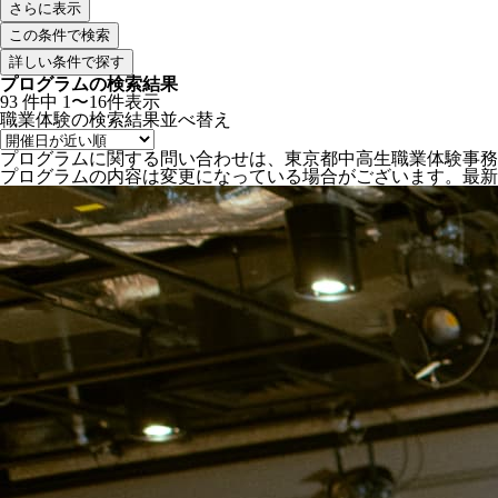
さらに表示
詳しい条件で探す
プログラムの検索結果
93
件中
1〜16件表示
職業体験の検索結果
並べ替え
プログラムに関する問い合わせは、東京都中高生職業体験事務
プログラムの内容は変更になっている場合がございます。最新