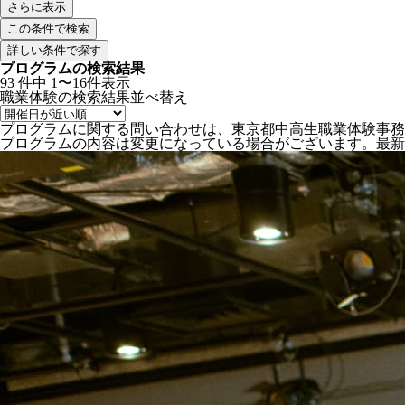
さらに表示
詳しい条件で探す
プログラムの検索結果
93
件中
1〜16件表示
職業体験の検索結果
並べ替え
プログラムに関する問い合わせは、東京都中高生職業体験事務
プログラムの内容は変更になっている場合がございます。最新