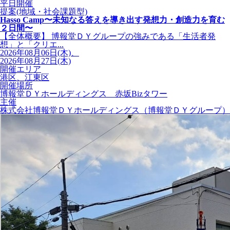
平日開催
提案(地域・社会課題型)
Hasso Camp〜未知なる答えを導き出す発想力・創造力を育む
２日間〜
【全体概要】 博報堂ＤＹグループの強みである「生活者発
想」と「クリエ...
2026年08月06日(木)、
2026年08月27日(木)
開催エリア
港区、江東区
開催場所
博報堂ＤＹホールディングス 赤坂Bizタワー
主催
株式会社博報堂ＤＹホールディングス（博報堂ＤＹグループ）