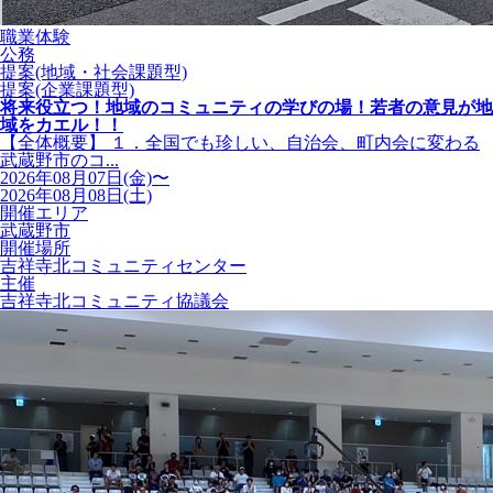
職業体験
公務
提案(地域・社会課題型)
提案(企業課題型)
将来役立つ！地域のコミュニティの学びの場！若者の意見が地
域をカエル！！
【全体概要】 １．全国でも珍しい、自治会、町内会に変わる
武蔵野市のコ...
2026年08月07日(金)〜
2026年08月08日(土)
開催エリア
武蔵野市
開催場所
吉祥寺北コミュニティセンター
主催
吉祥寺北コミュニティ協議会