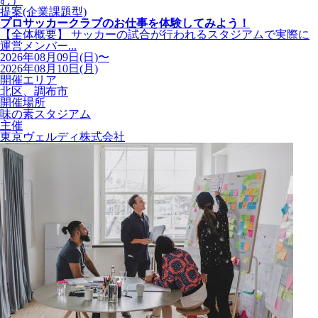
む）
提案(企業課題型)
プロサッカークラブのお仕事を体験してみよう！
【全体概要】 サッカーの試合が行われるスタジアムで実際に
運営メンバー...
2026年08月09日(日)〜
2026年08月10日(月)
開催エリア
北区、調布市
開催場所
味の素スタジアム
主催
東京ヴェルディ株式会社