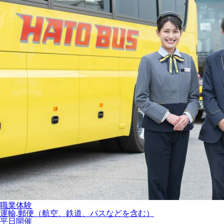
職業体験
運輸,郵便（航空、鉄道、バスなどを含む）
平日開催