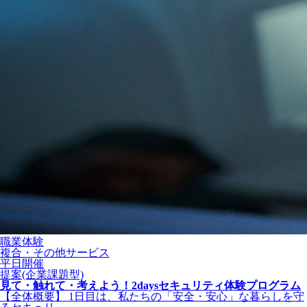
職業体験
複合・その他サービス
平日開催
提案(企業課題型)
見て・触れて・考えよう！2daysセキュリティ体験プログラム
【全体概要】 1日目は、私たちの「安全・安心」な暮らしを守