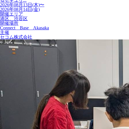
るセキュリ...
2026年08月13日(木)〜
2026年08月14日(金)
開催エリア
港区、渋谷区
開催場所
Connect Base Akasaka
主催
セコム株式会社