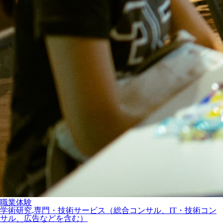
職業体験
学術研究,専門・技術サービス（総合コンサル、IT・技術コン
サル、広告などを含む）