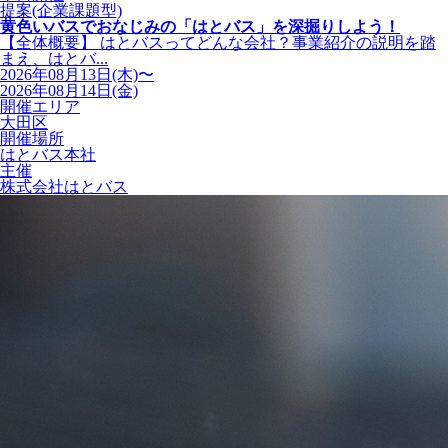
提案(企業課題型)
黄色いバスでおなじみの「はとバス」を深掘りしよう！
【全体概要】 はとバスってどんな会社？事業紹介の説明を踏
まえ、はとバ...
2026年08月13日(木)〜
2026年08月14日(金)
開催エリア
大田区
開催場所
はとバス本社
主催
株式会社はとバス