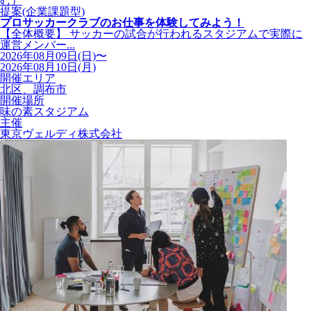
む）
提案(企業課題型)
プロサッカークラブのお仕事を体験してみよう！
【全体概要】 サッカーの試合が行われるスタジアムで実際に
運営メンバー...
2026年08月09日(日)〜
2026年08月10日(月)
開催エリア
北区、調布市
開催場所
味の素スタジアム
主催
東京ヴェルディ株式会社