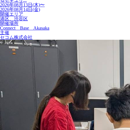
るセキュリ...
2026年08月13日(木)〜
2026年08月14日(金)
開催エリア
港区、渋谷区
開催場所
Connect Base Akasaka
主催
セコム株式会社