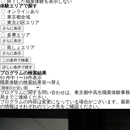
終了した職業体験を表示しない
体験エリアで探す
オンラインあり
東京都全域
東京23区エリア
さらに表示
多摩エリア
さらに表示
島しょエリア
さらに表示
詳しい条件で探す
プログラムの検索結果
93
件中
1〜16件表示
職業体験の検索結果
並べ替え
プログラムに関する問い合わせは、東京都中高生職業体験事務
局までご連絡ください。
プログラムの内容は変更になっている場合がございます。最新
の情報はそれぞれのリンク先をご確認ください。