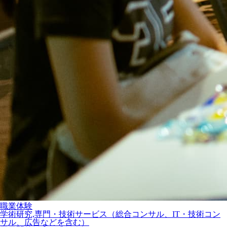
職業体験
学術研究,専門・技術サービス（総合コンサル、IT・技術コン
サル、広告などを含む）