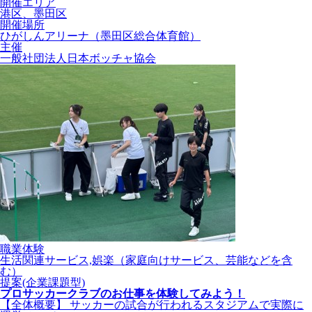
開催エリア
港区、墨田区
開催場所
ひがしんアリーナ（墨田区総合体育館）
主催
一般社団法人日本ボッチャ協会
職業体験
生活関連サービス,娯楽（家庭向けサービス、芸能などを含
む）
提案(企業課題型)
プロサッカークラブのお仕事を体験してみよう！
【全体概要】 サッカーの試合が行われるスタジアムで実際に