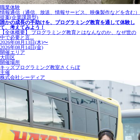
職業体験
情報通信（通信、放送、情報サービス、映像製作などを含む）
提案(企業課題型)
誰かの成長の手助けを、プログラミング教育を通して体験し
て、考えてみよう！
【全体概要】 プログラミング教育とはなんなのか、なぜ世の
中で必要と言...
2026年08月13日(木)〜
2026年08月14日(金)
開催エリア
大田区
開催場所
キッズプログラミング教室さくらぼ
主催
株式会社シーディア