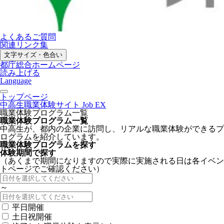
よくあるご質問
関連リンク集
文字サイズ・色合い
都庁総合ホームページ
読み上げる
Language
トップページ
中高生職業体験サイト Job EX
職業体験プログラム一覧
職業体験プログラム一覧
中高生が、都内の企業に訪問し、リアルな職業体験ができるプ
ログラムを紹介しています。
職業体験プログラムを探す
体験期間で探す
（あくまで期間になりますので実際に実施される日は各イベン
トページでご確認ください）
～
平日開催
土日祝開催