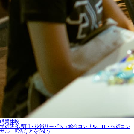
職業体験
学術研究,専門・技術サービス（総合コンサル、IT・技術コン
サル、広告などを含む）