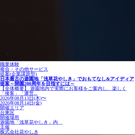
職業体験
複合・その他サービス
提案(企業課題型)
日本最古の遊園地「浅草花やしき」でおもてなし&アイディア
提案～開園200周年を目指すには～
【全体概要】 遊園地内で実際にお客様をご案内し、楽しく
「接客」「運営...
2026年08月13日(木)〜
2026年08月14日(金)
開催エリア
台東区
開催場所
遊園地「浅草花やしき」内
主催
株式会社花やしき