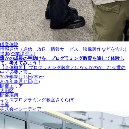
職業体験
情報通信（通信、放送、情報サービス、映像製作などを含む）
提案(企業課題型)
誰かの成長の手助けを、プログラミング教育を通して体験し
て、考えてみよう！
【全体概要】 プログラミング教育とはなんなのか、なぜ世の
中で必要と言...
2026年08月13日(木)〜
2026年08月14日(金)
開催エリア
大田区
開催場所
キッズプログラミング教室さくらぼ
主催
株式会社シーディア