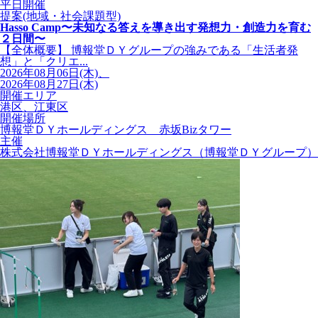
平日開催
提案(地域・社会課題型)
Hasso Camp〜未知なる答えを導き出す発想力・創造力を育む
２日間〜
【全体概要】 博報堂ＤＹグループの強みである「生活者発
想」と「クリエ...
2026年08月06日(木)、
2026年08月27日(木)
開催エリア
港区、江東区
開催場所
博報堂ＤＹホールディングス 赤坂Bizタワー
主催
株式会社博報堂ＤＹホールディングス（博報堂ＤＹグループ）