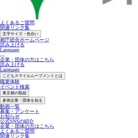
よくあるご質問
関連リンク集
文字サイズ・色合い
都庁総合ホームページ
読み上げる
Language
企業・団体の方はこちら
読み上げる
Language
こどもスマイル
ムーブメントとは
職業体験
イベント検索
東京都の取組
参画企業・
団体を知る
動画一覧
募集・
アンケート
お知らせ
公式SNS
の紹介
企業・団体の方
はこちら
よくあるご質問
関連リンク集