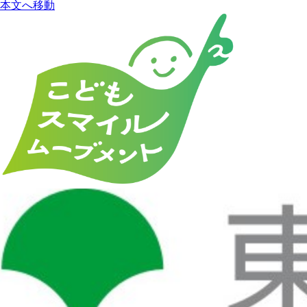
本文へ移動