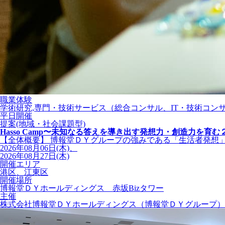
職業体験
学術研究,専門・技術サービス（総合コンサル、IT・技術コン
平日開催
提案(地域・社会課題型)
Hasso Camp〜未知なる答えを導き出す発想力・創造力を育む
【全体概要】 博報堂ＤＹグループの強みである「生活者発想」と
2026年08月06日(木)、
2026年08月27日(木)
開催エリア
港区、江東区
開催場所
博報堂ＤＹホールディングス 赤坂Bizタワー
主催
株式会社博報堂ＤＹホールディングス（博報堂ＤＹグループ）