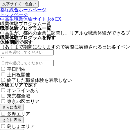
文字サイズ・色合い
都庁総合ホームページ
トップページ
中高生職業体験サイト Job EX
職業体験プログラム一覧
職業体験プログラム一覧
中高生が、都内の企業に訪問し、リアルな職業体験ができるプ
職業体験プログラムを探す
体験期間で探す
（あくまで期間になりますので実際に実施される日は各イベン
～
平日開催
土日祝開催
終了した職業体験を表示しない
体験エリアで探す
オンラインあり
東京都全域
東京23区エリア
さらに表示
多摩エリア
さらに表示
島しょエリア