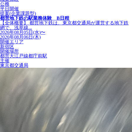
公務
平日開催
提案(企業課題型)
都営地下鉄の駅業務体験 B日程
【全体概要】 都営地下鉄は、東京都交通局が運営する地下鉄
網で、浅草線...
2026年08月05日(水)〜
2026年08月06日(木)
開催エリア
新宿区
開催場所
都営大江戸線都庁前駅
主催
東京都交通局