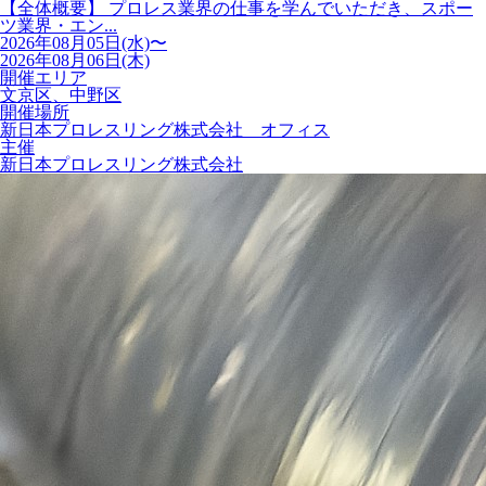
【全体概要】 プロレス業界の仕事を学んでいただき、スポー
ツ業界・エン...
2026年08月05日(水)〜
2026年08月06日(木)
開催エリア
文京区、中野区
開催場所
新日本プロレスリング株式会社 オフィス
主催
新日本プロレスリング株式会社