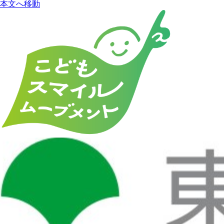
本文へ移動