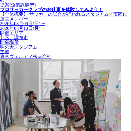
む）
提案(企業課題型)
プロサッカークラブのお仕事を体験してみよう！
【全体概要】 サッカーの試合が行われるスタジアムで実際に
運営メンバー...
2026年08月09日(日)〜
2026年08月10日(月)
開催エリア
北区、調布市
開催場所
味の素スタジアム
主催
東京ヴェルディ株式会社