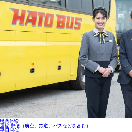
職業体験
運輸,郵便（航空、鉄道、バスなどを含む）
平日開催