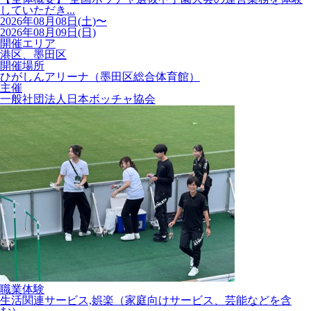
していただき...
2026年08月08日(土)〜
2026年08月09日(日)
開催エリア
港区、墨田区
開催場所
ひがしんアリーナ（墨田区総合体育館）
主催
一般社団法人日本ボッチャ協会
職業体験
生活関連サービス,娯楽（家庭向けサービス、芸能などを含