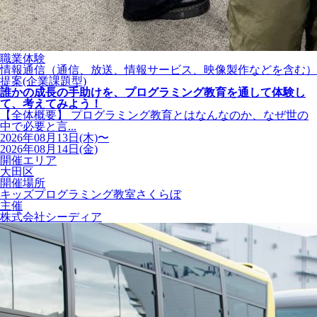
職業体験
情報通信（通信、放送、情報サービス、映像製作などを含む）
提案(企業課題型)
誰かの成長の手助けを、プログラミング教育を通して体験し
て、考えてみよう！
【全体概要】 プログラミング教育とはなんなのか、なぜ世の
中で必要と言...
2026年08月13日(木)〜
2026年08月14日(金)
開催エリア
大田区
開催場所
キッズプログラミング教室さくらぼ
主催
株式会社シーディア