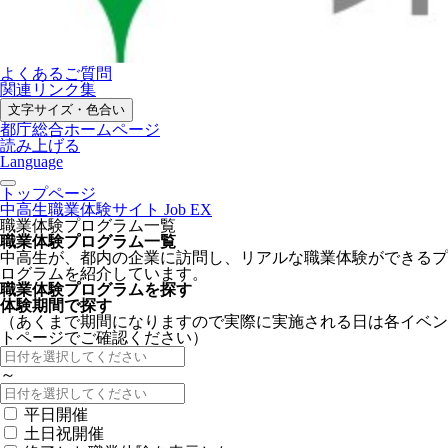
よくあるご質問
関連リンク集
文字サイズ・色合い
都庁総合ホームページ
読み上げる
Language
トップページ
中高生職業体験サイト Job EX
職業体験プログラム一覧
職業体験プログラム一覧
中高生が、都内の企業に訪問し、リアルな職業体験ができるプ
ログラムを紹介しています。
職業体験プログラムを探す
体験期間で探す
（あくまで期間になりますので実際に実施される日は各イベン
トページでご確認ください）
～
平日開催
土日祝開催