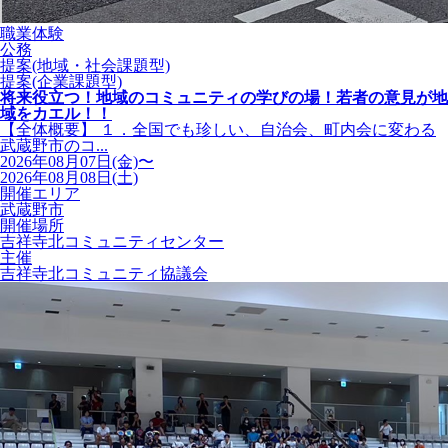
職業体験
公務
提案(地域・社会課題型)
提案(企業課題型)
将来役立つ！地域のコミュニティの学びの場！若者の意見が地
域をカエル！！
【全体概要】 １．全国でも珍しい、自治会、町内会に変わる
武蔵野市のコ...
2026年08月07日(金)〜
2026年08月08日(土)
開催エリア
武蔵野市
開催場所
吉祥寺北コミュニティセンター
主催
吉祥寺北コミュニティ協議会