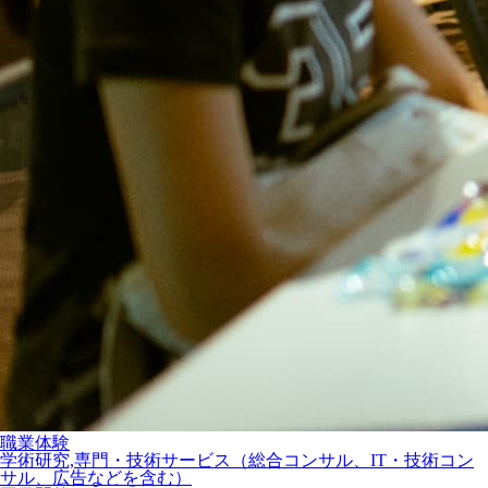
職業体験
学術研究,専門・技術サービス（総合コンサル、IT・技術コン
サル、広告などを含む）