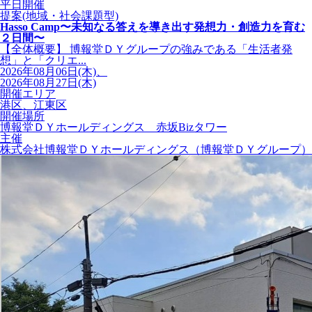
平日開催
提案(地域・社会課題型)
Hasso Camp〜未知なる答えを導き出す発想力・創造力を育む
２日間〜
【全体概要】 博報堂ＤＹグループの強みである「生活者発
想」と「クリエ...
2026年08月06日(木)、
2026年08月27日(木)
開催エリア
港区、江東区
開催場所
博報堂ＤＹホールディングス 赤坂Bizタワー
主催
株式会社博報堂ＤＹホールディングス（博報堂ＤＹグループ）