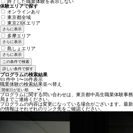
終了した職業体験を表示しない
体験エリアで探す
オンラインあり
東京都全域
東京23区エリア
さらに表示
多摩エリア
さらに表示
島しょエリア
さらに表示
詳しい条件で探す
プログラムの検索結果
93
件中
1〜16件表示
職業体験の検索結果
並べ替え
プログラムに関する問い合わせは、東京都中高生職業体験事務
局までご連絡ください。
プログラムの内容は変更になっている場合がございます。最新
の情報はそれぞれのリンク先をご確認ください。