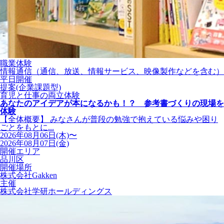
職業体験
情報通信（通信、放送、情報サービス、映像製作などを含む）
平日開催
提案(企業課題型)
育児と仕事の両立体験
あなたのアイデアが本になるかも！？ 参考書づくりの現場を
体験
【全体概要】 みなさんが普段の勉強で抱えている悩みや困り
ごとをもとに...
2026年08月06日(木)〜
2026年08月07日(金)
開催エリア
品川区
開催場所
株式会社Gakken
主催
株式会社学研ホールディングス