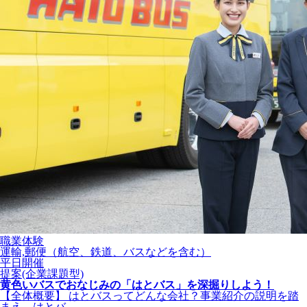
職業体験
運輸,郵便（航空、鉄道、バスなどを含む）
平日開催
提案(企業課題型)
黄色いバスでおなじみの「はとバス」を深掘りしよう！
【全体概要】 はとバスってどんな会社？事業紹介の説明を踏
まえ、はとバ...