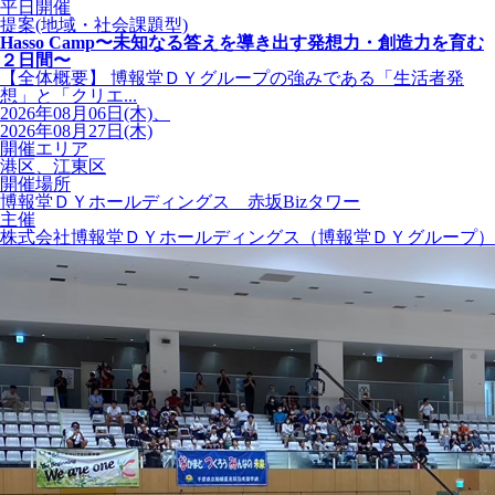
平日開催
提案(地域・社会課題型)
Hasso Camp〜未知なる答えを導き出す発想力・創造力を育む
２日間〜
【全体概要】 博報堂ＤＹグループの強みである「生活者発
想」と「クリエ...
2026年08月06日(木)、
2026年08月27日(木)
開催エリア
港区、江東区
開催場所
博報堂ＤＹホールディングス 赤坂Bizタワー
主催
株式会社博報堂ＤＹホールディングス（博報堂ＤＹグループ）