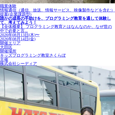
職業体験
情報通信（通信、放送、情報サービス、映像製作などを含む）
提案(企業課題型)
誰かの成長の手助けを、プログラミング教育を通して体験し
て、考えてみよう！
【全体概要】 プログラミング教育とはなんなのか、なぜ世の
中で必要と言...
2026年08月13日(木)〜
2026年08月14日(金)
開催エリア
大田区
開催場所
キッズプログラミング教室さくらぼ
主催
株式会社シーディア