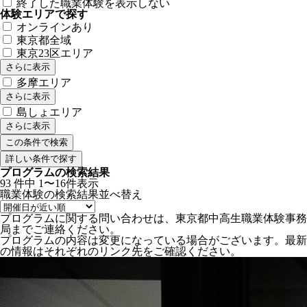
終了した職業体験を表示しない
体験エリアで探す
オンラインあり
東京都全域
東京23区エリア
さらに表示
多摩エリア
さらに表示
島しょエリア
さらに表示
詳しい条件で探す
プログラムの検索結果
93
件中
1〜16件表示
職業体験の検索結果
並べ替え
プログラムに関する問い合わせは、東京都中高生職業体験事務
局までご連絡ください。
プログラムの内容は変更になっている場合がございます。最新
の情報はそれぞれのリンク先をご確認ください。