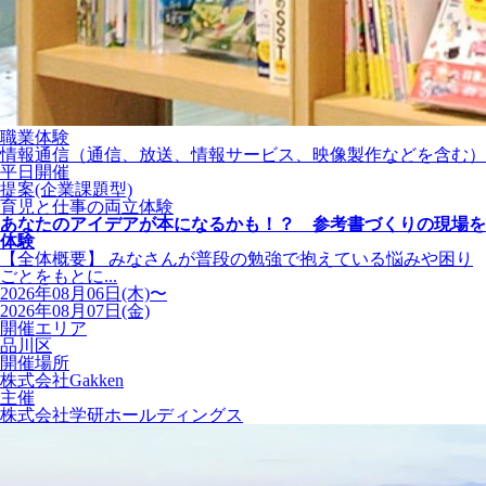
職業体験
情報通信（通信、放送、情報サービス、映像製作などを含む）
平日開催
提案(企業課題型)
育児と仕事の両立体験
あなたのアイデアが本になるかも！？ 参考書づくりの現場を
体験
【全体概要】 みなさんが普段の勉強で抱えている悩みや困り
ごとをもとに...
2026年08月06日(木)〜
2026年08月07日(金)
開催エリア
品川区
開催場所
株式会社Gakken
主催
株式会社学研ホールディングス