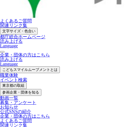
よくあるご質問
関連リンク集
文字サイズ・色合い
都庁総合ホームページ
読み上げる
Language
企業・団体の方はこちら
読み上げる
Language
こどもスマイル
ムーブメントとは
職業体験
イベント検索
東京都の取組
参画企業・
団体を知る
動画一覧
募集・
アンケート
お知らせ
公式SNS
の紹介
企業・団体の方
はこちら
よくあるご質問
関連リンク集