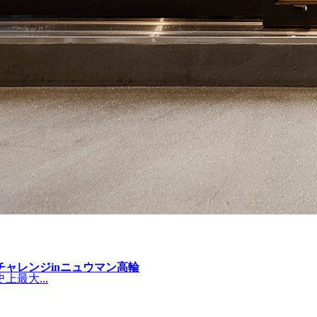
チャレンジinニュウマン高輪
最大...