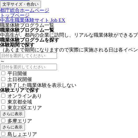
文字サイズ・色合い
都庁総合ホームページ
トップページ
中高生職業体験サイト Job EX
職業体験プログラム一覧
職業体験プログラム一覧
中高生が、都内の企業に訪問し、リアルな職業体験ができるプ
職業体験プログラムを探す
体験期間で探す
（あくまで期間になりますので実際に実施される日は各イベン
～
平日開催
土日祝開催
終了した職業体験を表示しない
体験エリアで探す
オンラインあり
東京都全域
東京23区エリア
さらに表示
多摩エリア
さらに表示
島しょエリア