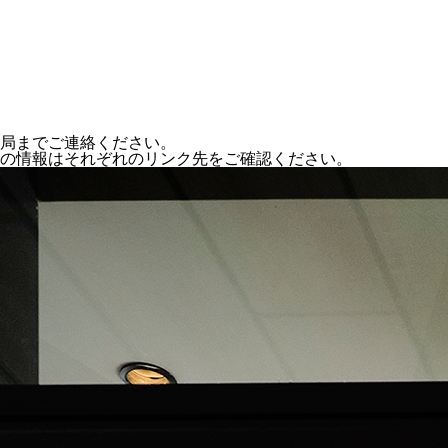
局までご連絡ください。
の情報はそれぞれのリンク先をご確認ください。