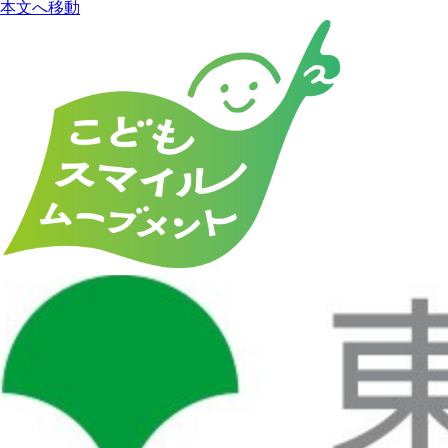
本文へ移動