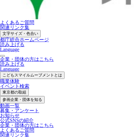
よくあるご質問
関連リンク集
文字サイズ・色合い
都庁総合ホームページ
読み上げる
Language
企業・団体の方はこちら
読み上げる
Language
こどもスマイル
ムーブメントとは
職業体験
イベント検索
東京都の取組
参画企業・
団体を知る
動画一覧
募集・
アンケート
お知らせ
公式SNS
の紹介
企業・団体の方
はこちら
よくあるご質問
関連リンク集