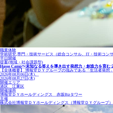
職業体験
学術研究,専門・技術サービス（総合コンサル、IT・技術コン
平日開催
提案(地域・社会課題型)
Hasso Camp〜未知なる答えを導き出す発想力・創造力を育む
【全体概要】 博報堂ＤＹグループの強みである「生活者発想」と
2026年08月06日(木)、
2026年08月27日(木)
開催エリア
港区、江東区
開催場所
博報堂ＤＹホールディングス 赤坂Bizタワー
主催
株式会社博報堂ＤＹホールディングス（博報堂ＤＹグループ）