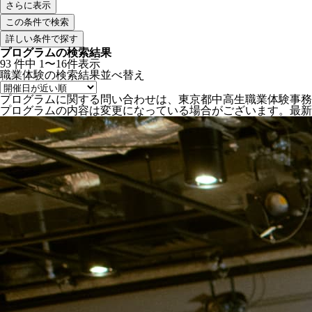
さらに表示
詳しい条件で探す
プログラムの検索結果
93
件中
1〜16件表示
職業体験の検索結果
並べ替え
プログラムに関する問い合わせは、東京都中高生職業体験事務
プログラムの内容は変更になっている場合がございます。最新