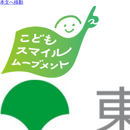
本文へ移動