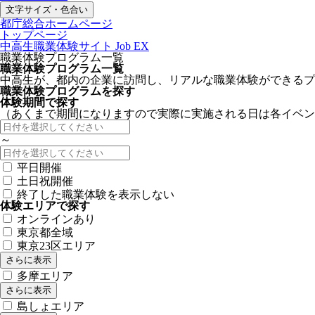
文字サイズ・色合い
都庁総合ホームページ
トップページ
中高生職業体験サイト Job EX
職業体験プログラム一覧
職業体験プログラム一覧
中高生が、都内の企業に訪問し、リアルな職業体験ができるプ
職業体験プログラムを探す
体験期間で探す
（あくまで期間になりますので実際に実施される日は各イベン
～
平日開催
土日祝開催
終了した職業体験を表示しない
体験エリアで探す
オンラインあり
東京都全域
東京23区エリア
さらに表示
多摩エリア
さらに表示
島しょエリア