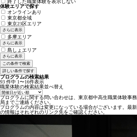
終了した職業体験を表示しない
体験エリアで探す
オンラインあり
東京都全域
東京23区エリア
さらに表示
多摩エリア
さらに表示
島しょエリア
さらに表示
詳しい条件で探す
プログラムの検索結果
93
件中
1〜16件表示
職業体験の検索結果
並べ替え
プログラムに関する問い合わせは、東京都中高生職業体験事務
局までご連絡ください。
プログラムの内容は変更になっている場合がございます。最新
の情報はそれぞれのリンク先をご確認ください。