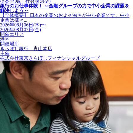
提案(地域・社会課題型)
銀行のお仕事体験！ ～金融グループの力で中小企業の課題を
解決しよう～
【全体概要】 日本の企業のおよそ99％が中小企業です。中小
企業は様々...
2026年08月06日(木)〜
2026年08月07日(金)
開催エリア
港区
開催場所
きらぼし銀行 青山本店
主催
株式会社東京きらぼしフィナンシャルグループ