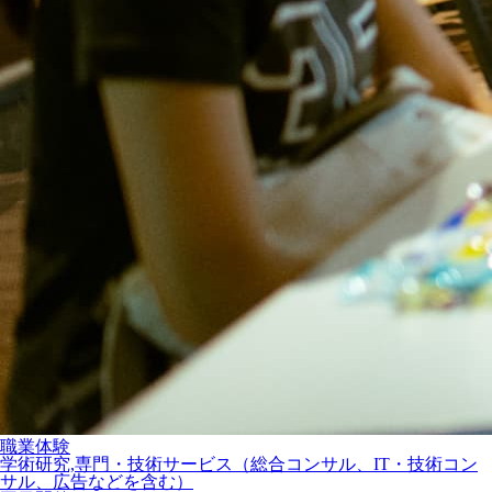
職業体験
学術研究,専門・技術サービス（総合コンサル、IT・技術コン
サル、広告などを含む）