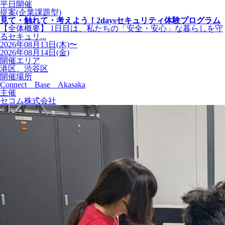
平日開催
提案(企業課題型)
見て・触れて・考えよう！2daysセキュリティ体験プログラム
【全体概要】 1日目は、私たちの「安全・安心」な暮らしを守
るセキュリ...
2026年08月13日(木)〜
2026年08月14日(金)
開催エリア
港区、渋谷区
開催場所
Connect Base Akasaka
主催
セコム株式会社