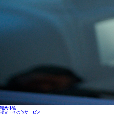
職業体験
複合・その他サービス