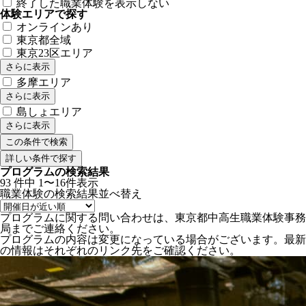
終了した職業体験を表示しない
体験エリアで探す
オンラインあり
東京都全域
東京23区エリア
さらに表示
多摩エリア
さらに表示
島しょエリア
さらに表示
詳しい条件で探す
プログラムの検索結果
93
件中
1〜16件表示
職業体験の検索結果
並べ替え
プログラムに関する問い合わせは、東京都中高生職業体験事務
局までご連絡ください。
プログラムの内容は変更になっている場合がございます。最新
の情報はそれぞれのリンク先をご確認ください。