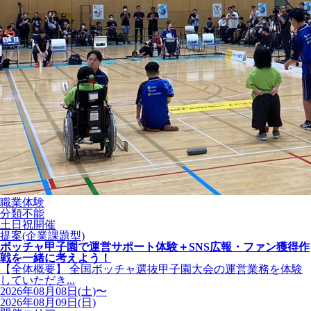
職業体験
分類不能
土日祝開催
提案(企業課題型)
ボッチャ甲子園で運営サポート体験＋SNS広報・ファン獲得作
戦を一緒に考えよう！
【全体概要】 全国ボッチャ選抜甲子園大会の運営業務を体験
していただき...
2026年08月08日(土)〜
2026年08月09日(日)