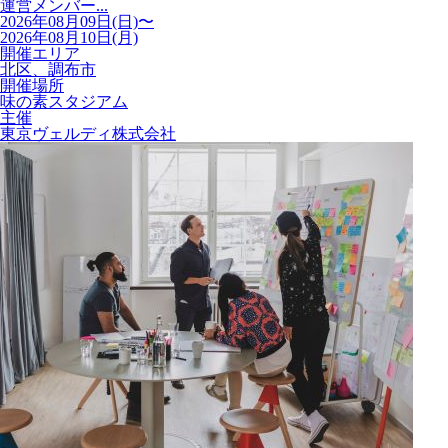
運営メンバー...
2026年08月09日(日)〜
2026年08月10日(月)
開催エリア
北区、調布市
開催場所
味の素スタジアム
主催
東京ヴェルディ株式会社