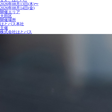
2026年08月13日(木)〜
2026年08月14日(金)
開催エリア
大田区
開催場所
はとバス本社
主催
株式会社はとバス