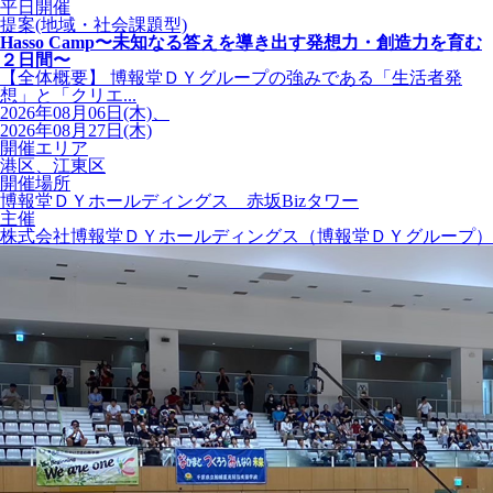
平日開催
提案(地域・社会課題型)
Hasso Camp〜未知なる答えを導き出す発想力・創造力を育む
２日間〜
【全体概要】 博報堂ＤＹグループの強みである「生活者発
想」と「クリエ...
2026年08月06日(木)、
2026年08月27日(木)
開催エリア
港区、江東区
開催場所
博報堂ＤＹホールディングス 赤坂Bizタワー
主催
株式会社博報堂ＤＹホールディングス（博報堂ＤＹグループ）