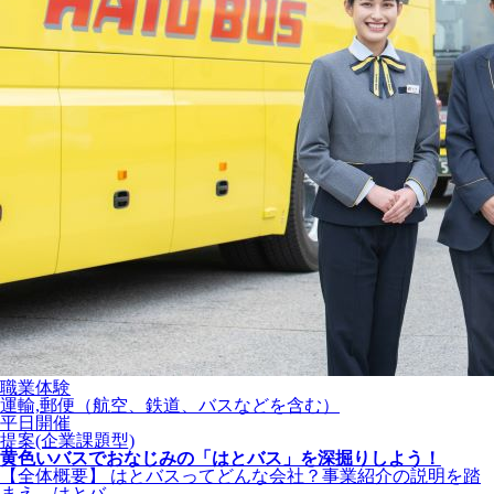
職業体験
運輸,郵便（航空、鉄道、バスなどを含む）
平日開催
提案(企業課題型)
黄色いバスでおなじみの「はとバス」を深掘りしよう！
【全体概要】 はとバスってどんな会社？事業紹介の説明を踏
まえ、はとバ...