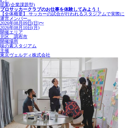
む）
提案(企業課題型)
プロサッカークラブのお仕事を体験してみよう！
【全体概要】 サッカーの試合が行われるスタジアムで実際に
運営メンバー...
2026年08月09日(日)〜
2026年08月10日(月)
開催エリア
北区、調布市
開催場所
味の素スタジアム
主催
東京ヴェルディ株式会社