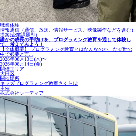
職業体験
情報通信（通信、放送、情報サービス、映像製作などを含む）
提案(企業課題型)
誰かの成長の手助けを、プログラミング教育を通して体験し
て、考えてみよう！
【全体概要】 プログラミング教育とはなんなのか、なぜ世の
中で必要と言...
2026年08月13日(木)〜
2026年08月14日(金)
開催エリア
大田区
開催場所
キッズプログラミング教室さくらぼ
主催
株式会社シーディア