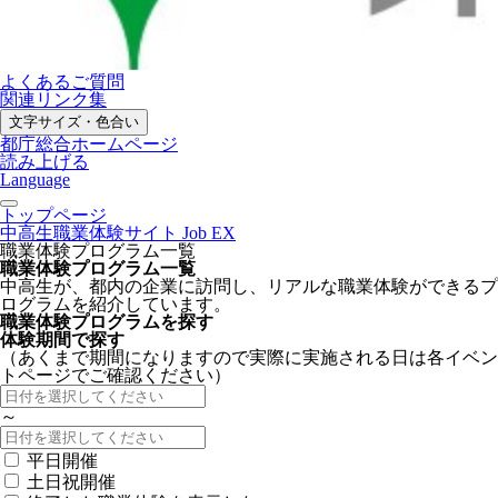
よくあるご質問
関連リンク集
文字サイズ・色合い
都庁総合ホームページ
読み上げる
Language
トップページ
中高生職業体験サイト Job EX
職業体験プログラム一覧
職業体験プログラム一覧
中高生が、都内の企業に訪問し、リアルな職業体験ができるプ
ログラムを紹介しています。
職業体験プログラムを探す
体験期間で探す
（あくまで期間になりますので実際に実施される日は各イベン
トページでご確認ください）
～
平日開催
土日祝開催