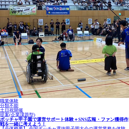
職業体験
分類不能
土日祝開催
提案(企業課題型)
ボッチャ甲子園で運営サポート体験＋SNS広報・ファン獲得作
戦を一緒に考えよう！
【全体概要】 全国ボッチャ選抜甲子園大会の運営業務を体験