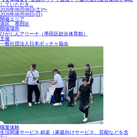
していただき...
2026年08月08日(土)〜
2026年08月09日(日)
開催エリア
港区、墨田区
開催場所
ひがしんアリーナ（墨田区総合体育館）
主催
一般社団法人日本ボッチャ協会
職業体験
生活関連サービス,娯楽（家庭向けサービス、芸能などを含