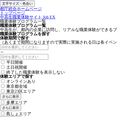
文字サイズ・色合い
都庁総合ホームページ
トップページ
中高生職業体験サイト Job EX
職業体験プログラム一覧
職業体験プログラム一覧
中高生が、都内の企業に訪問し、リアルな職業体験ができるプ
職業体験プログラムを探す
体験期間で探す
（あくまで期間になりますので実際に実施される日は各イベン
～
平日開催
土日祝開催
終了した職業体験を表示しない
体験エリアで探す
オンラインあり
東京都全域
東京23区エリア
さらに表示
多摩エリア
さらに表示
島しょエリア