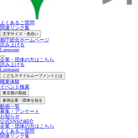
よくあるご質問
関連リンク集
文字サイズ・色合い
都庁総合ホームページ
読み上げる
Language
企業・団体の方はこちら
読み上げる
Language
こどもスマイル
ムーブメントとは
職業体験
イベント検索
東京都の取組
参画企業・
団体を知る
動画一覧
募集・
アンケート
お知らせ
公式SNS
の紹介
企業・団体の方
はこちら
よくあるご質問
関連リンク集