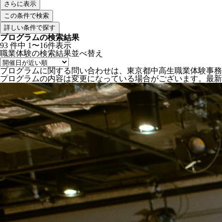
さらに表示
詳しい条件で探す
プログラムの検索結果
93
件中
1〜16件表示
職業体験の検索結果
並べ替え
プログラムに関する問い合わせは、東京都中高生職業体験事務
プログラムの内容は変更になっている場合がございます。最新