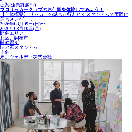
む）
提案(企業課題型)
プロサッカークラブのお仕事を体験してみよう！
【全体概要】 サッカーの試合が行われるスタジアムで実際に
運営メンバー...
2026年08月09日(日)〜
2026年08月10日(月)
開催エリア
北区、調布市
開催場所
味の素スタジアム
主催
東京ヴェルディ株式会社