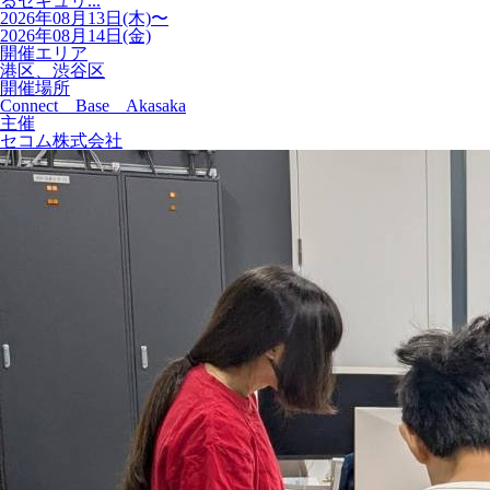
るセキュリ...
2026年08月13日(木)〜
2026年08月14日(金)
開催エリア
港区、渋谷区
開催場所
Connect Base Akasaka
主催
セコム株式会社