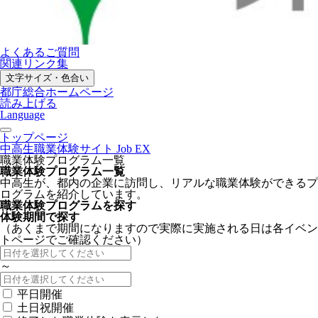
よくあるご質問
関連リンク集
文字サイズ・色合い
都庁総合ホームページ
読み上げる
Language
トップページ
中高生職業体験サイト Job EX
職業体験プログラム一覧
職業体験プログラム一覧
中高生が、都内の企業に訪問し、リアルな職業体験ができるプ
ログラムを紹介しています。
職業体験プログラムを探す
体験期間で探す
（あくまで期間になりますので実際に実施される日は各イベン
トページでご確認ください）
～
平日開催
土日祝開催