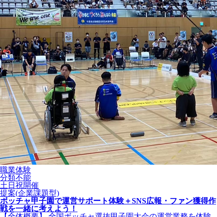
職業体験
分類不能
土日祝開催
提案(企業課題型)
ボッチャ甲子園で運営サポート体験＋SNS広報・ファン獲得作
戦を一緒に考えよう！
【全体概要】 全国ボッチャ選抜甲子園大会の運営業務を体験