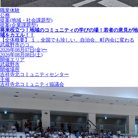
職業体験
公務
提案(地域・社会課題型)
提案(企業課題型)
将来役立つ！地域のコミュニティの学びの場！若者の意見が地
域をカエル！！
【全体概要】 １．全国でも珍しい、自治会、町内会に変わる
武蔵野市のコ...
2026年08月07日(金)〜
2026年08月08日(土)
開催エリア
武蔵野市
開催場所
吉祥寺北コミュニティセンター
主催
吉祥寺北コミュニティ協議会