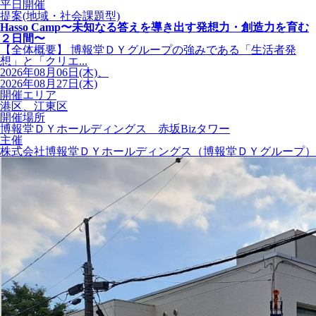
平日開催
提案(地域・社会課題型)
Hasso Camp〜未知なる答えを導き出す発想力・創造力を育む
２日間〜
【全体概要】 博報堂ＤＹグループの強みである「生活者発
想」と「クリエ...
2026年08月06日(木)、
2026年08月27日(木)
開催エリア
港区、江東区
開催場所
博報堂ＤＹホールディングス 赤坂Bizタワー
主催
株式会社博報堂ＤＹホールディングス（博報堂ＤＹグループ）