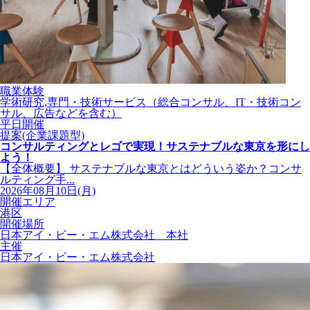
職業体験
学術研究,専門・技術サービス（総合コンサル、IT・技術コン
サル、広告などを含む）
平日開催
提案(企業課題型)
コンサルティングとレゴで実現！サステナブルな東京を形にし
よう！
【全体概要】 サステナブルな東京とはどういう姿か？コンサ
ルティング手...
2026年08月10日(月)
開催エリア
港区
開催場所
日本アイ・ビー・エム株式会社 本社
主催
日本アイ・ビー・エム株式会社