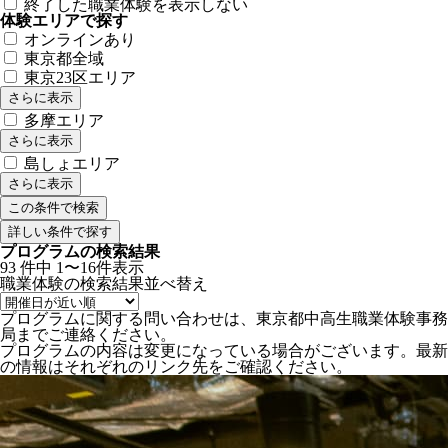
終了した職業体験を表示しない
体験エリアで探す
オンラインあり
東京都全域
東京23区エリア
さらに表示
多摩エリア
さらに表示
島しょエリア
さらに表示
詳しい条件で探す
プログラムの検索結果
93
件中
1〜16件表示
職業体験の検索結果
並べ替え
プログラムに関する問い合わせは、東京都中高生職業体験事務
局までご連絡ください。
プログラムの内容は変更になっている場合がございます。最新
の情報はそれぞれのリンク先をご確認ください。