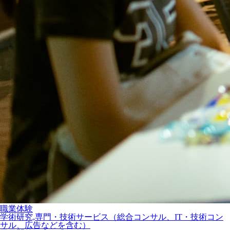
職業体験
学術研究,専門・技術サービス（総合コンサル、IT・技術コン
サル、広告などを含む）