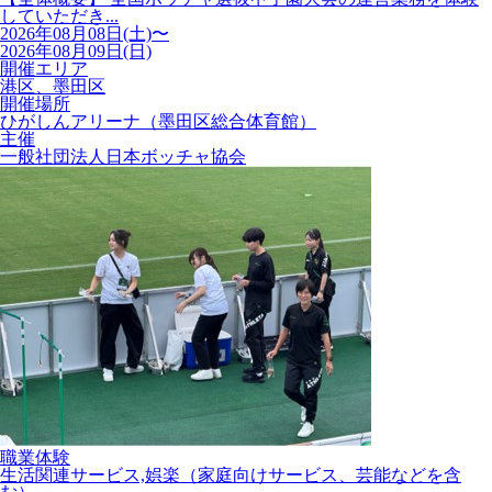
していただき...
2026年08月08日(土)〜
2026年08月09日(日)
開催エリア
港区、墨田区
開催場所
ひがしんアリーナ（墨田区総合体育館）
主催
一般社団法人日本ボッチャ協会
職業体験
生活関連サービス,娯楽（家庭向けサービス、芸能などを含