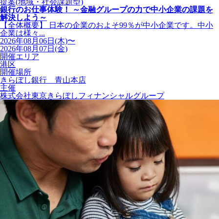
提案(地域・社会課題型)
銀行のお仕事体験！ ～金融グループの力で中小企業の課題を
解決しよう～
【全体概要】 日本の企業のおよそ99％が中小企業です。中小
企業は様々...
2026年08月06日(木)〜
2026年08月07日(金)
開催エリア
港区
開催場所
きらぼし銀行 青山本店
主催
株式会社東京きらぼしフィナンシャルグループ