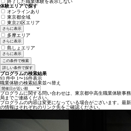
終了した職業体験を表示しない
体験エリアで探す
オンラインあり
東京都全域
東京23区エリア
さらに表示
多摩エリア
さらに表示
島しょエリア
さらに表示
詳しい条件で探す
プログラムの検索結果
93
件中
1〜16件表示
職業体験の検索結果
並べ替え
プログラムに関する問い合わせは、東京都中高生職業体験事務
局までご連絡ください。
プログラムの内容は変更になっている場合がございます。最新
の情報はそれぞれのリンク先をご確認ください。