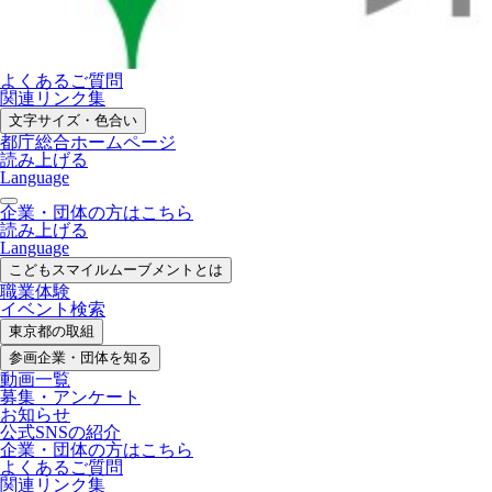
よくあるご質問
関連リンク集
文字サイズ・色合い
都庁総合ホームページ
読み上げる
Language
企業・団体の方はこちら
読み上げる
Language
こどもスマイル
ムーブメントとは
職業体験
イベント検索
東京都の取組
参画企業・
団体を知る
動画一覧
募集・
アンケート
お知らせ
公式SNS
の紹介
企業・団体の方
はこちら
よくあるご質問
関連リンク集