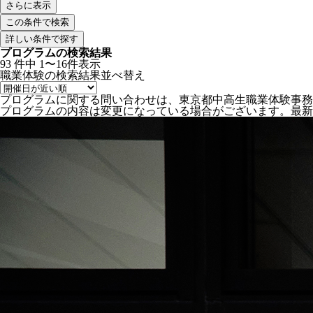
さらに表示
詳しい条件で探す
プログラムの検索結果
93
件中
1〜16件表示
職業体験の検索結果
並べ替え
プログラムに関する問い合わせは、東京都中高生職業体験事務
プログラムの内容は変更になっている場合がございます。最新