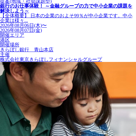
提案(地域・社会課題型)
銀行のお仕事体験！ ～金融グループの力で中小企業の課題を
解決しよう～
【全体概要】 日本の企業のおよそ99％が中小企業です。中小
企業は様々...
2026年08月06日(木)〜
2026年08月07日(金)
開催エリア
港区
開催場所
きらぼし銀行 青山本店
主催
株式会社東京きらぼしフィナンシャルグループ