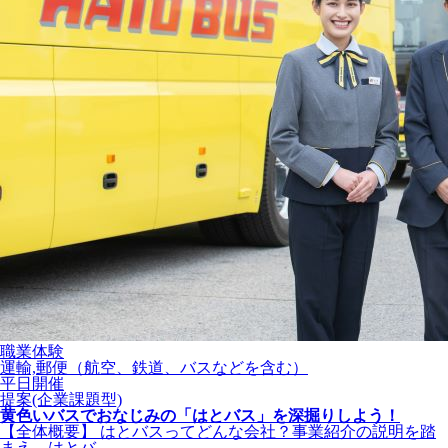
職業体験
運輸,郵便（航空、鉄道、バスなどを含む）
平日開催
提案(企業課題型)
黄色いバスでおなじみの「はとバス」を深掘りしよう！
【全体概要】 はとバスってどんな会社？事業紹介の説明を踏
まえ、はとバ...