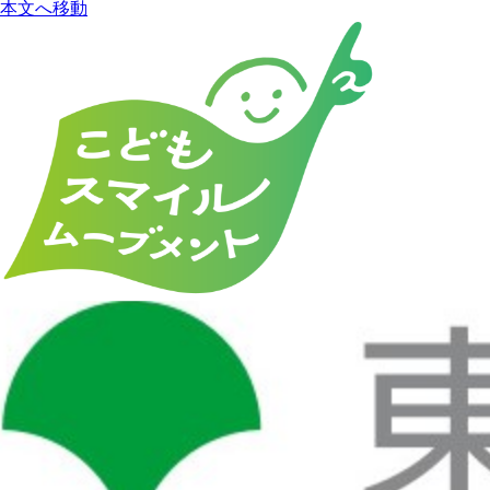
本文へ移動