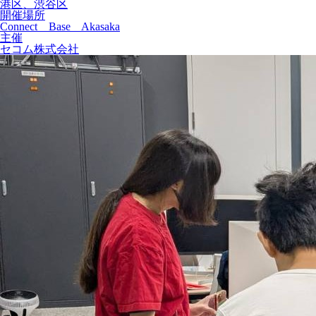
港区、渋谷区
開催場所
Connect Base Akasaka
主催
セコム株式会社