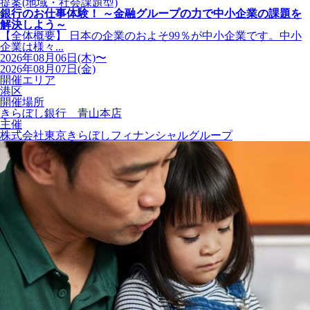
提案(地域・社会課題型)
銀行のお仕事体験！ ～金融グループの力で中小企業の課題を
解決しよう～
【全体概要】 日本の企業のおよそ99％が中小企業です。中小
企業は様々...
2026年08月06日(木)〜
2026年08月07日(金)
開催エリア
港区
開催場所
きらぼし銀行 青山本店
主催
株式会社東京きらぼしフィナンシャルグループ