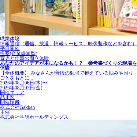
職業体験
情報通信（通信、放送、情報サービス、映像製作などを含む）
平日開催
提案(企業課題型)
育児と仕事の両立体験
あなたのアイデアが本になるかも！？ 参考書づくりの現場を
体験
【全体概要】 みなさんが普段の勉強で抱えている悩みや困り
ごとをもとに...
2026年08月06日(木)〜
2026年08月07日(金)
開催エリア
品川区
開催場所
株式会社Gakken
主催
株式会社学研ホールディングス