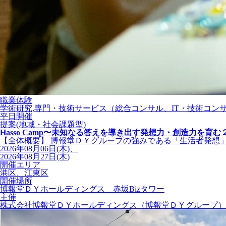
職業体験
学術研究,専門・技術サービス（総合コンサル、IT・技術コン
平日開催
提案(地域・社会課題型)
Hasso Camp〜未知なる答えを導き出す発想力・創造力を育む
【全体概要】 博報堂ＤＹグループの強みである「生活者発想」と
2026年08月06日(木)、
2026年08月27日(木)
開催エリア
港区、江東区
開催場所
博報堂ＤＹホールディングス 赤坂Bizタワー
主催
株式会社博報堂ＤＹホールディングス（博報堂ＤＹグループ）