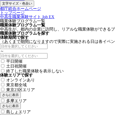
文字サイズ・色合い
都庁総合ホームページ
トップページ
中高生職業体験サイト Job EX
職業体験プログラム一覧
職業体験プログラム一覧
中高生が、都内の企業に訪問し、リアルな職業体験ができるプ
職業体験プログラムを探す
体験期間で探す
（あくまで期間になりますので実際に実施される日は各イベン
～
平日開催
土日祝開催
終了した職業体験を表示しない
体験エリアで探す
オンラインあり
東京都全域
東京23区エリア
さらに表示
多摩エリア
さらに表示
島しょエリア