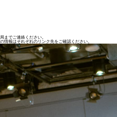
局までご連絡ください。
の情報はそれぞれのリンク先をご確認ください。