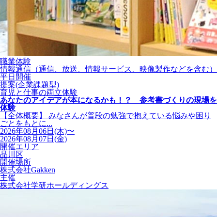
職業体験
情報通信（通信、放送、情報サービス、映像製作などを含む）
平日開催
提案(企業課題型)
育児と仕事の両立体験
あなたのアイデアが本になるかも！？ 参考書づくりの現場を
体験
【全体概要】 みなさんが普段の勉強で抱えている悩みや困り
ごとをもとに...
2026年08月06日(木)〜
2026年08月07日(金)
開催エリア
品川区
開催場所
株式会社Gakken
主催
株式会社学研ホールディングス