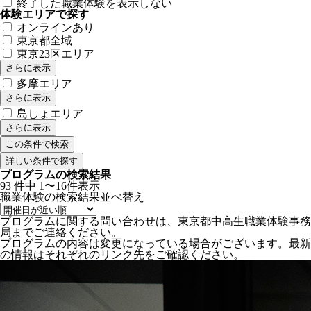
終了した職業体験を表示しない
体験エリアで探す
オンラインあり
東京都全域
東京23区エリア
さらに表示
多摩エリア
さらに表示
島しょエリア
さらに表示
詳しい条件で探す
プログラムの検索結果
93
件中
1〜16件表示
職業体験の検索結果
並べ替え
プログラムに関する問い合わせは、東京都中高生職業体験事務
局までご連絡ください。
プログラムの内容は変更になっている場合がございます。最新
の情報はそれぞれのリンク先をご確認ください。