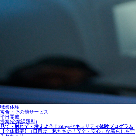
職業体験
複合・その他サービス
平日開催
提案(企業課題型)
見て・触れて・考えよう！2daysセキュリティ体験プログラム
【全体概要】 1日目は、私たちの「安全・安心」な暮らしを守