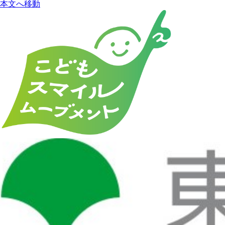
本文へ移動