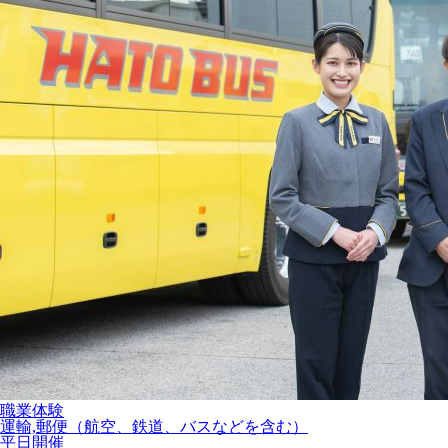
職業体験
運輸,郵便（航空、鉄道、バスなどを含む）
平日開催