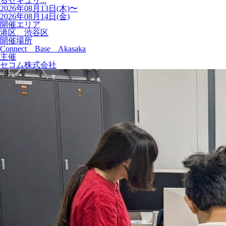
るセキュリ...
2026年08月13日(木)〜
2026年08月14日(金)
開催エリア
港区、渋谷区
開催場所
Connect Base Akasaka
主催
セコム株式会社