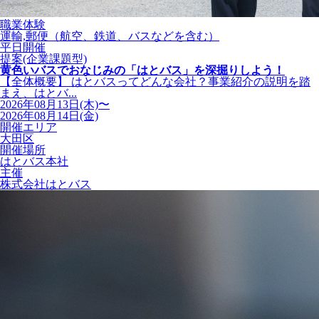
職業体験
運輸,郵便（航空、鉄道、バスなどを含む）
平日開催
提案(企業課題型)
黄色いバスでおなじみの「はとバス」を深掘りしよう！
【全体概要】 はとバスってどんな会社？事業紹介の説明を踏
まえ、はとバ...
2026年08月13日(木)〜
2026年08月14日(金)
開催エリア
大田区
開催場所
はとバス本社
主催
株式会社はとバス