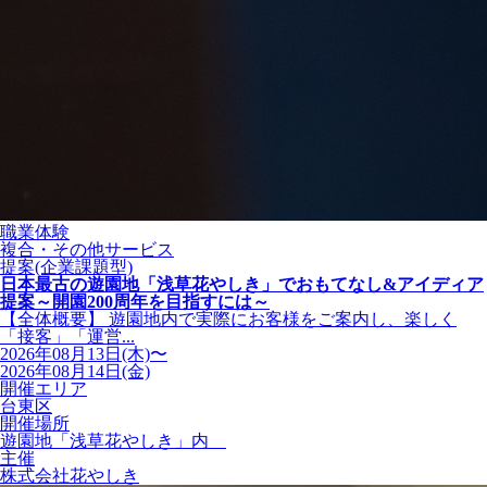
職業体験
複合・その他サービス
提案(企業課題型)
日本最古の遊園地「浅草花やしき」でおもてなし&アイディア
提案～開園200周年を目指すには～
【全体概要】 遊園地内で実際にお客様をご案内し、楽しく
「接客」「運営...
2026年08月13日(木)〜
2026年08月14日(金)
開催エリア
台東区
開催場所
遊園地「浅草花やしき」内
主催
株式会社花やしき