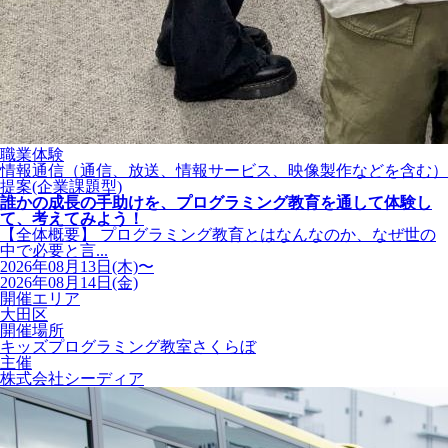
職業体験
情報通信（通信、放送、情報サービス、映像製作などを含む）
提案(企業課題型)
誰かの成長の手助けを、プログラミング教育を通して体験し
て、考えてみよう！
【全体概要】 プログラミング教育とはなんなのか、なぜ世の
中で必要と言...
2026年08月13日(木)〜
2026年08月14日(金)
開催エリア
大田区
開催場所
キッズプログラミング教室さくらぼ
主催
株式会社シーディア