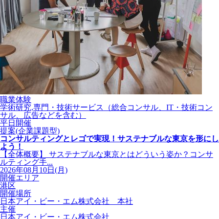
職業体験
学術研究,専門・技術サービス（総合コンサル、IT・技術コン
サル、広告などを含む）
平日開催
提案(企業課題型)
コンサルティングとレゴで実現！サステナブルな東京を形にし
よう！
【全体概要】 サステナブルな東京とはどういう姿か？コンサ
ルティング手...
2026年08月10日(月)
開催エリア
港区
開催場所
日本アイ・ビー・エム株式会社 本社
主催
日本アイ・ビー・エム株式会社