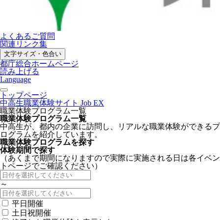
よくあるご質問
関連リンク集
文字サイズ・色合い
都庁総合ホームページ
読み上げる
Language
トップページ
中高生職業体験サイト Job EX
職業体験プログラム一覧
職業体験プログラム一覧
中高生が、都内の企業に訪問し、リアルな職業体験ができるプ
ログラムを紹介しています。
職業体験プログラムを探す
体験期間で探す
（あくまで期間になりますので実際に実施される日は各イベン
トページでご確認ください）
～
平日開催
土日祝開催