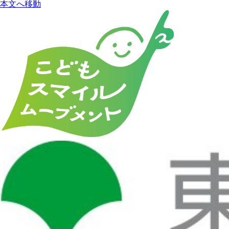
本文へ移動