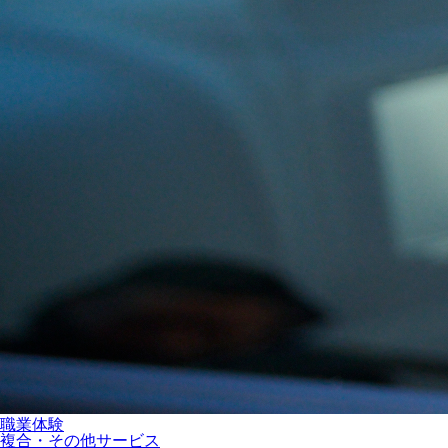
職業体験
複合・その他サービス