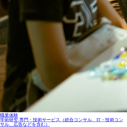
職業体験
学術研究,専門・技術サービス（総合コンサル、IT・技術コン
サル、広告などを含む）