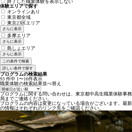
終了した職業体験を表示しない
体験エリアで探す
オンラインあり
東京都全域
東京23区エリア
さらに表示
多摩エリア
さらに表示
島しょエリア
さらに表示
詳しい条件で探す
プログラムの検索結果
93
件中
1〜16件表示
職業体験の検索結果
並べ替え
プログラムに関する問い合わせは、東京都中高生職業体験事務
局までご連絡ください。
プログラムの内容は変更になっている場合がございます。最新
の情報はそれぞれのリンク先をご確認ください。