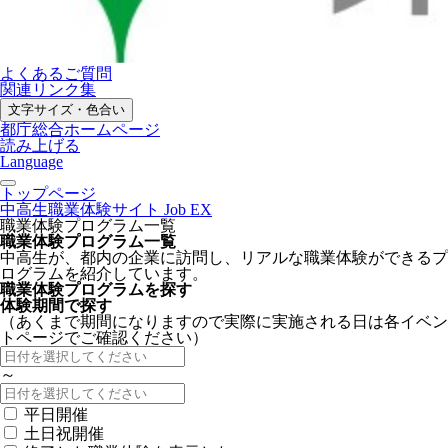
よくあるご質問
関連リンク集
文字サイズ・色合い
都庁総合ホームページ
読み上げる
Language
トップページ
中高生職業体験サイト Job EX
職業体験プログラム一覧
職業体験プログラム一覧
中高生が、都内の企業に訪問し、リアルな職業体験ができるプ
ログラムを紹介しています。
職業体験プログラムを探す
体験期間で探す
（あくまで期間になりますので実際に実施される日は各イベン
トページでご確認ください）
～
平日開催
土日祝開催