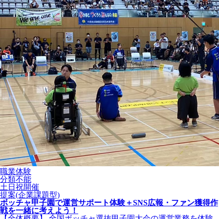
職業体験
分類不能
土日祝開催
提案(企業課題型)
ボッチャ甲子園で運営サポート体験＋SNS広報・ファン獲得作
戦を一緒に考えよう！
【全体概要】 全国ボッチャ選抜甲子園大会の運営業務を体験