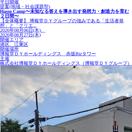
平日開催
提案(地域・社会課題型)
Hasso Camp〜未知なる答えを導き出す発想力・創造力を育む
２日間〜
【全体概要】 博報堂ＤＹグループの強みである「生活者発
想」と「クリエ...
2026年08月06日(木)、
2026年08月27日(木)
開催エリア
港区、江東区
開催場所
博報堂ＤＹホールディングス 赤坂Bizタワー
主催
株式会社博報堂ＤＹホールディングス（博報堂ＤＹグループ）