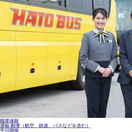
職業体験
運輸,郵便（航空、鉄道、バスなどを含む）
平日開催