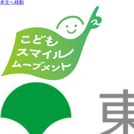
本文へ移動