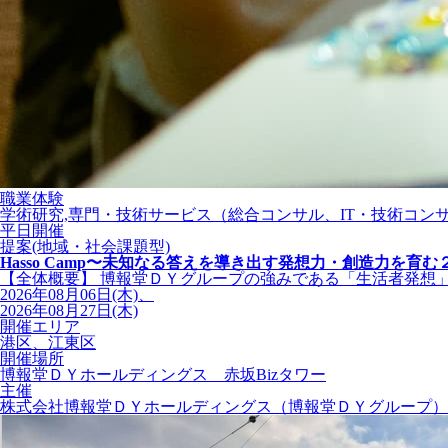
職業体験
学術研究,専門・技術サービス（総合コンサル、IT・技術コン
平日開催
提案(地域・社会課題型)
Hasso Camp〜未知なる答えを導き出す発想力・創造力を育む
【全体概要】 博報堂ＤＹグループの強みである「生活者発想」と
2026年08月06日(木)、
2026年08月27日(木)
開催エリア
港区、江東区
開催場所
博報堂ＤＹホールディングス 赤坂Bizタワー
主催
株式会社博報堂ＤＹホールディングス（博報堂ＤＹグループ）