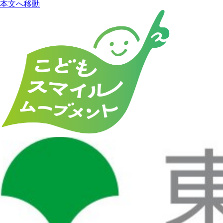
本文へ移動