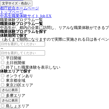
文字サイズ・色合い
都庁総合ホームページ
トップページ
中高生職業体験サイト Job EX
職業体験プログラム一覧
職業体験プログラム一覧
中高生が、都内の企業に訪問し、リアルな職業体験ができるプ
職業体験プログラムを探す
体験期間で探す
（あくまで期間になりますので実際に実施される日は各イベン
～
平日開催
土日祝開催
終了した職業体験を表示しない
体験エリアで探す
オンラインあり
東京都全域
東京23区エリア
さらに表示
多摩エリア
さらに表示
島しょエリア