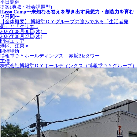
平日開催
提案(地域・社会課題型)
Hasso Camp〜未知なる答えを導き出す発想力・創造力を育む
２日間〜
【全体概要】 博報堂ＤＹグループの強みである「生活者発
想」と「クリエ...
2026年08月06日(木)、
2026年08月27日(木)
開催エリア
港区、江東区
開催場所
博報堂ＤＹホールディングス 赤坂Bizタワー
主催
株式会社博報堂ＤＹホールディングス（博報堂ＤＹグループ）