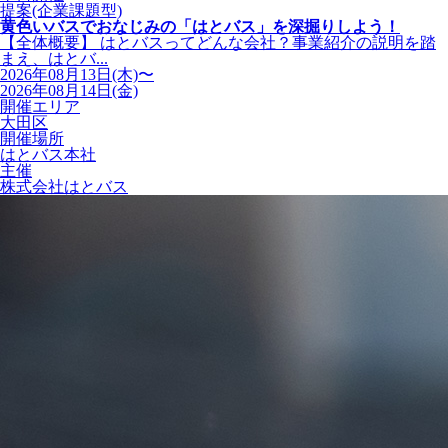
提案(企業課題型)
黄色いバスでおなじみの「はとバス」を深掘りしよう！
【全体概要】 はとバスってどんな会社？事業紹介の説明を踏
まえ、はとバ...
2026年08月13日(木)〜
2026年08月14日(金)
開催エリア
大田区
開催場所
はとバス本社
主催
株式会社はとバス