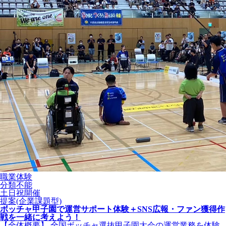
職業体験
分類不能
土日祝開催
提案(企業課題型)
ボッチャ甲子園で運営サポート体験＋SNS広報・ファン獲得作
戦を一緒に考えよう！
【全体概要】 全国ボッチャ選抜甲子園大会の運営業務を体験