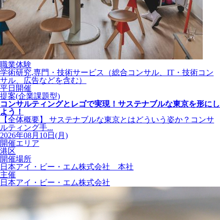
職業体験
学術研究,専門・技術サービス（総合コンサル、IT・技術コン
サル、広告などを含む）
平日開催
提案(企業課題型)
コンサルティングとレゴで実現！サステナブルな東京を形にし
よう！
【全体概要】 サステナブルな東京とはどういう姿か？コンサ
ルティング手...
2026年08月10日(月)
開催エリア
港区
開催場所
日本アイ・ビー・エム株式会社 本社
主催
日本アイ・ビー・エム株式会社