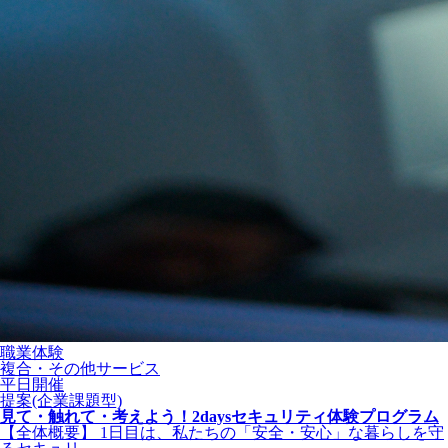
職業体験
複合・その他サービス
平日開催
提案(企業課題型)
見て・触れて・考えよう！2daysセキュリティ体験プログラム
【全体概要】 1日目は、私たちの「安全・安心」な暮らしを守