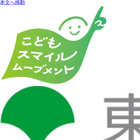
本文へ移動