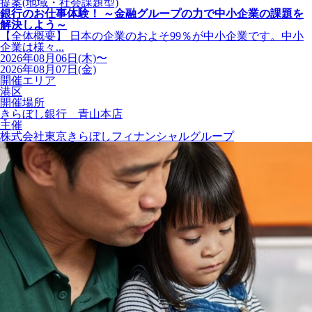
提案(地域・社会課題型)
銀行のお仕事体験！ ～金融グループの力で中小企業の課題を
解決しよう～
【全体概要】 日本の企業のおよそ99％が中小企業です。中小
企業は様々...
2026年08月06日(木)〜
2026年08月07日(金)
開催エリア
港区
開催場所
きらぼし銀行 青山本店
主催
株式会社東京きらぼしフィナンシャルグループ