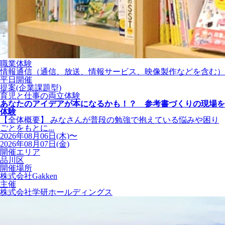
職業体験
情報通信（通信、放送、情報サービス、映像製作などを含む）
平日開催
提案(企業課題型)
育児と仕事の両立体験
あなたのアイデアが本になるかも！？ 参考書づくりの現場を
体験
【全体概要】 みなさんが普段の勉強で抱えている悩みや困り
ごとをもとに...
2026年08月06日(木)〜
2026年08月07日(金)
開催エリア
品川区
開催場所
株式会社Gakken
主催
株式会社学研ホールディングス