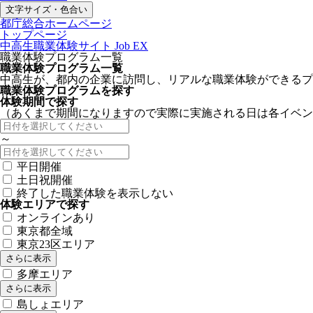
文字サイズ・色合い
都庁総合ホームページ
トップページ
中高生職業体験サイト Job EX
職業体験プログラム一覧
職業体験プログラム一覧
中高生が、都内の企業に訪問し、リアルな職業体験ができるプ
職業体験プログラムを探す
体験期間で探す
（あくまで期間になりますので実際に実施される日は各イベン
～
平日開催
土日祝開催
終了した職業体験を表示しない
体験エリアで探す
オンラインあり
東京都全域
東京23区エリア
さらに表示
多摩エリア
さらに表示
島しょエリア