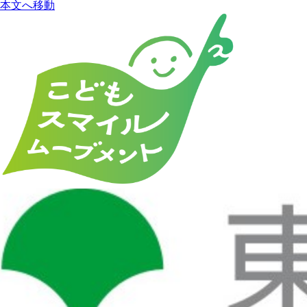
本文へ移動