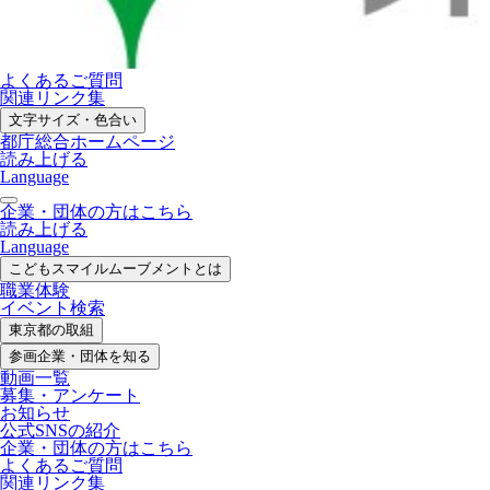
よくあるご質問
関連リンク集
文字サイズ・色合い
都庁総合ホームページ
読み上げる
Language
企業・団体の方はこちら
読み上げる
Language
こどもスマイル
ムーブメントとは
職業体験
イベント検索
東京都の取組
参画企業・
団体を知る
動画一覧
募集・
アンケート
お知らせ
公式SNS
の紹介
企業・団体の方
はこちら
よくあるご質問
関連リンク集